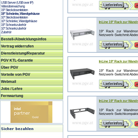
USB Server (USB over IP)
Videoüberwachung
19" Steckdosenleisten
19" Schränke, Wandgehäuse
10" Steckdosenleisten
10" Schränke, Wandgehäuse
InLine 19" Rack zur Wand
19" Schrankzubehör
10" Schrankzubehör
19" Rack zur Wandmont
Zubehör
Netzwerk-Switchmit Abdeck
Bestell-/Abwicklungsinfos
Vertrag widerrufen
Dienstleistung/Reparatur
PGV KTL-Garantie
InLine 19" Rack zur Wand
Über PGV
19" Rack zur Wandmont
Vorteile von PGV
Netzwerk-Switchmit Abdeck
Webmail
Jobs / Lehre
Fernwartung
InLine 19" Rack zur Wand
19" Rack zur Wandmont
Netzwerk-Switchkompaktes 