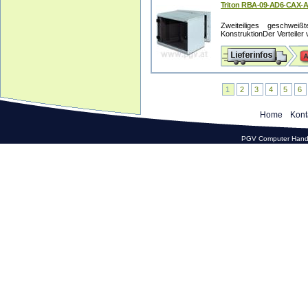
Triton RBA-09-AD6-CAX-A1
Zweiteiliges geschwei
KonstruktionDer Verteiler v
1
2
3
4
5
6
Home
Kont
PGV Computer Hande