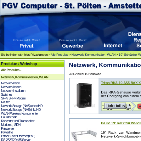
Sie befinden sich hier: Privatkunden >
Alle Produkte
>
Netzwerk, Kommunikation, WLAN
>
19" Schränke, 
Produkte / Webshop
Netzwerk, Kommunikatio
Alle Produkte...
304 Artikel zur Auswahl
Netzwerk, Kommunikation, WLAN
Triton RKA-10-AS5-BAX-X1
Netzwerkkabel
Netzwerkkarten
Netzwerkinstallation
Das RKA-Gehäuse verbinde
Switches
der Übergang von einem a
SFP / SFP+ Module
Router
Network Storage (NAS) ohne HD
Network Storage (NAS) inkl. HD
WLAN Wireless Komponenten
Haustechnik
Konverter und Transceiver
InLine 19" Rack zur Wandm
Modems, ISDN
Printserver
Powerline
19" Rack zur Wandmont
Power Over Ethernet (PoE)
Netzwerk-Switchkompaktes 
RS-232/422/485 Server