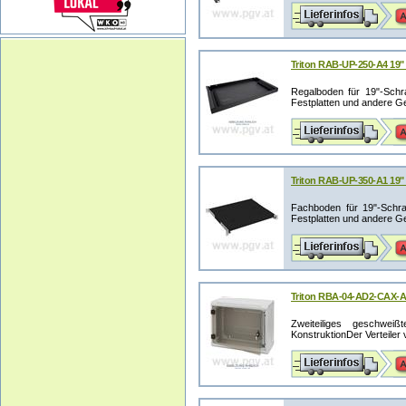
Triton RAB-UP-250-A4 19
Regalboden für 19"-Schr
Festplatten und andere Ge
Triton RAB-UP-350-A1 19
Fachboden für 19"-Schra
Festplatten und andere Ger
Triton RBA-04-AD2-CAX-A1
Zweiteiliges geschwei
KonstruktionDer Verteiler v