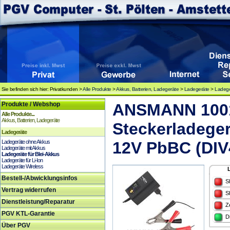
Sie befinden sich hier: Privatkunden >
Alle Produkte
>
Akkus, Batterien, Ladegeräte
>
Ladegeräte
>
Ladege
Produkte / Webshop
ANSMANN 1001
Alle Produkte...
Akkus, Batterien, Ladegeräte
Steckerladeger
Ladegeräte
Ladegeräte ohne Akkus
12V PbBC (DIV
Ladegeräte mit Akkus
Ladegeräte für Blei-Akkus
Ladegeräte für Li-Ion
Ladegeräte Wireless
Bestell-/Abwicklungsinfos
S
Vertrag widerrufen
S
Dienstleistung/Reparatur
Z
PGV KTL-Garantie
D
Über PGV