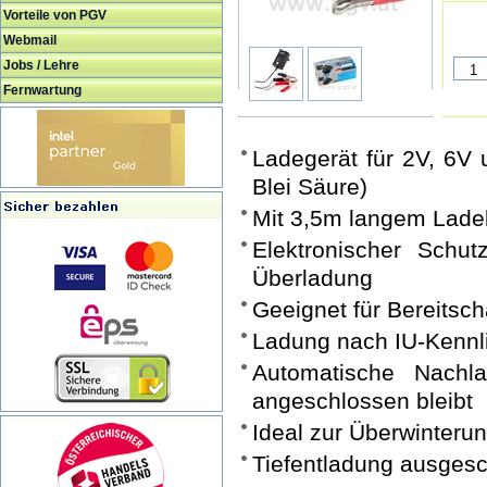
Vorteile von PGV
Webmail
Jobs / Lehre
Fernwartung
Ladegerät für 2V, 6V u
Blei Säure)
Mit 3,5m langem Lade
Elektronischer Schu
Überladung
Geeignet für Bereitsch
Ladung nach IU-Kennl
Automatische Nachl
angeschlossen bleibt
Ideal zur Überwinteru
Tiefentladung ausges