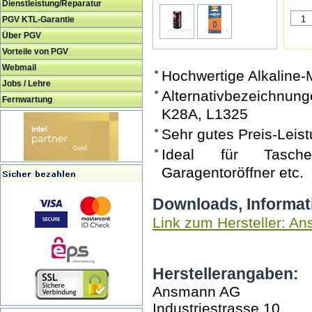
Dienstleistung/Reparatur
PGV KTL-Garantie
Über PGV
Vorteile von PGV
Webmail
Hochwertige Alkaline-M
Jobs / Lehre
Alternativbezeichnun
Fernwartung
K28A, L1325
Sehr gutes Preis-Leist
Ideal für Taschen
Garagentoröffner etc.
Downloads, Informat
Link zum Hersteller: A
Herstellerangaben:
Ansmann AG
Industriestrasse 10