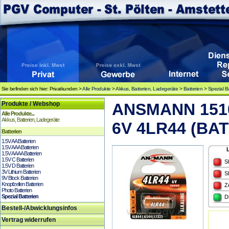
Sie befinden sich hier: Privatkunden >
Alle Produkte
>
Akkus, Batterien, Ladegeräte
>
Batterien
>
Spezial B
Produkte / Webshop
ANSMANN 1510-
Alle Produkte...
Akkus, Batterien, Ladegeräte
6V 4LR44 (BAT
Batterien
1.5V AA Batterien
1.5V AAA Batterien
1.5V AAAA Batterien
1.5V C Batterien
S
1.5V D Batterien
3V Lithium Batterien
S
9V Block Batterien
Knopfzellen Batterien
Z
Photo Batterien
Spezial Batterien
D
Bestell-/Abwicklungsinfos
Vertrag widerrufen