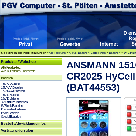
Sie befinden sich hier: Privatkunden >
Alle Produkte
>
Akkus, Batterien, Ladegeräte
>
Batterien
>
3V Lithiu
Produkte / Webshop
ANSMANN 1516
Alle Produkte...
Akkus, Batterien, Ladegeräte
CR2025 HyCell 
Batterien
1.5V AA Batterien
(BAT44553)
1.5V AAA Batterien
1.5V AAAA Batterien
1.5V C Batterien
1.5V D Batterien
3V Lithium Batterien
9V Block Batterien
S
Knopfzellen Batterien
Photo Batterien
S
Spezial Batterien
Z
Bestell-/Abwicklungsinfos
D
Vertrag widerrufen