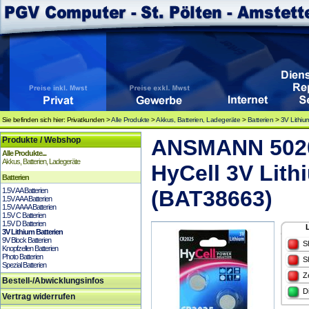
Sie befinden sich hier: Privatkunden >
Alle Produkte
>
Akkus, Batterien, Ladegeräte
>
Batterien
>
3V Lithiu
Produkte / Webshop
ANSMANN 5020
Alle Produkte...
Akkus, Batterien, Ladegeräte
HyCell 3V Lith
Batterien
1.5V AA Batterien
(BAT38663)
1.5V AAA Batterien
1.5V AAAA Batterien
1.5V C Batterien
1.5V D Batterien
3V Lithium Batterien
9V Block Batterien
S
Knopfzellen Batterien
Photo Batterien
S
Spezial Batterien
Z
Bestell-/Abwicklungsinfos
D
Vertrag widerrufen