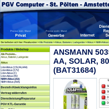
Sie befinden sich hier: Privatkunden >
Alle Produkte
>
Akkus, Batterien, Ladegeräte
>
Akkus
>
NiMH-Akkus 
Produkte / Webshop
ANSMANN 5035
Alle Produkte...
Akkus, Batterien, Ladegeräte
AA, SOLAR, 80
Akkus
Li-Ion Akkus (1.5V, AA, AAA)
(BAT31684)
Li-Ion Akkus (3.7V)
Li-Ion-Akkus (C)
Li-Ion-Akkus (9V)
NiMH-Akkus (AA)
NiMH-Akkus (AAA)
S
Bestell-/Abwicklungsinfos
S
Vertrag widerrufen
Z
Dienstleistung/Reparatur
D
PGV KTL-Garantie