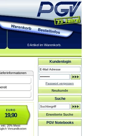
0 Artikel im Warenkorb.
Kundenlogin
ieferinformationen
Passwort vergessen
ereit
Neukunde
Suche
EURO
19,90
Erweiterte Suche
PGV Notebooks
inkl. 20% Mwst
üglich Versandkosten