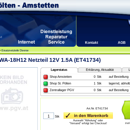
Kontakt
AGB
>
Ersatznetzteile Diverse
A-18H12 Netzteil 12V 1.5A (ET41734)
Lagerstatus
Erklärung, Aktualität
L
Shop Amstetten
0
Stk
auf Bestellung
Shop St. Pölten
1
Stk
lagernd, abholb
Zentrallager PGV
0
Stk
auf Bestellung
Art.Nr. ET41734
Stk
Auswahl "Abholung" oder
zuz
"Versand" erfolgt bei Checkout!