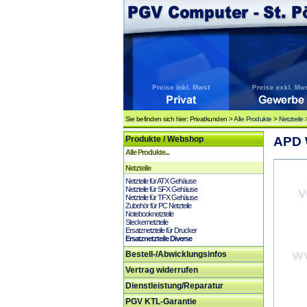
Sie befinden sich hier: Privatkunden >
Alle Produkte
>
Netzteile
Produkte / Webshop
APD W
Alle Produkte...
Netzteile
Netzteile für ATX Gehäuse
Netzteile für SFX Gehäuse
Netzteile für TFX Gehäuse
Zubehör für PC Netzteile
Notebooknetzteile
Steckernetzteile
Ersatznetzteile für Drucker
Ersatznetzteile Diverse
Bestell-/Abwicklungsinfos
Vertrag widerrufen
Dienstleistung/Reparatur
PGV KTL-Garantie