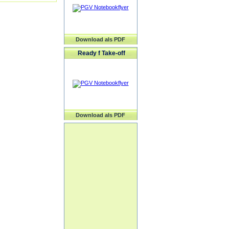
Download als PDF
Ready f Take-off
Download als PDF