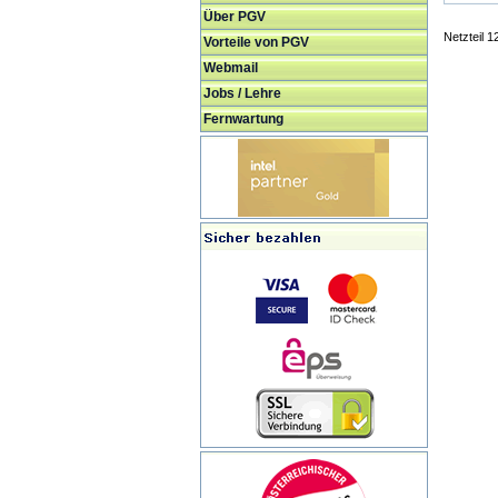
Über PGV
Netzteil 
Vorteile von PGV
Webmail
Jobs / Lehre
Fernwartung