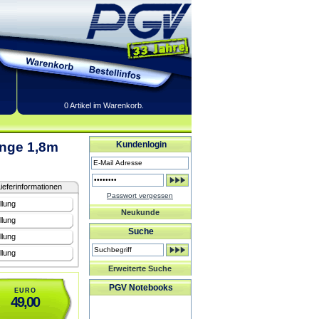
0 Artikel im Warenkorb.
änge 1,8m
Kundenlogin
ieferinformationen
Passwort vergessen
llung
Neukunde
llung
Suche
llung
llung
Erweiterte Suche
PGV Notebooks
EURO
49,00