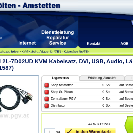
Kontakt
AGB
halter, Splitter
>
KVM Kabel u. Adapter für ATEN
>
Kabelsätze für ATEN
 2L-7D02UD KVM Kabelsatz, DVI, USB, Audio, L
1587)
Lagerstatus
Erklärung, Aktualität
L
Shop Amstetten
0
Stk
auf Beste
Shop St. Pölten
0
Stk
auf Beste
Zentrallager PGV
0
Stk
auf Beste
Distributor
0
Stk
auf Beste
Art.Nr. KA31587
Stk