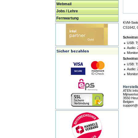
Webmail
Jobs / Lehre
Fernwartung
KVM-Switc
CS1642, 
Schnittst
USB: T
Audio: 
Monitor
Schnittst
USB: T
Audio: 
Monitor
Herstell
ATEN Info
Mijnwerke
3550 Heu
Belgien
support@