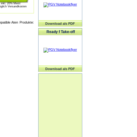
inkl. 20% Mwst
üglich Versandkosten
patible Aten Produkte:
Download als PDF
Ready f Take-off
Download als PDF