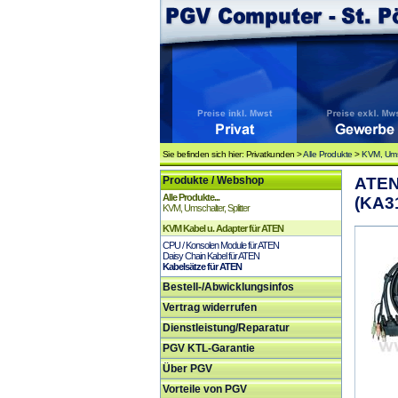
Sie befinden sich hier: Privatkunden >
Alle Produkte
>
KVM, Umsc
Produkte / Webshop
ATEN
Alle Produkte...
(KA3
KVM, Umschalter, Splitter
KVM Kabel u. Adapter für ATEN
CPU / Konsolen Module für ATEN
Daisy Chain Kabel für ATEN
Kabelsätze für ATEN
Bestell-/Abwicklungsinfos
Vertrag widerrufen
Dienstleistung/Reparatur
PGV KTL-Garantie
Über PGV
Vorteile von PGV