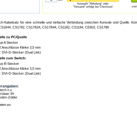
Auswahl "Abholung" oder
zuz
"Versand" erfolgt bei Checkout!
h-Kabelsatz für eine schnelle und einfache Verbindung zwischen Konsole und Quelle. Kom
CS1644, CS1782, CS1782A, CS1784A, CS1182, CS1184, CE602, CS1788
elle zu PC/Quelle
yp A Stecker
2 Anschlüsse Klinke 3,5 mm
: DVI-D-Stecker (Dual Link)
elle zum Switch:
yp B-Stecker
2 Anschlüsse Klinke 3,5 mm
: DVI-D-Stecker (Dual Link)
erangaben:
tech n.v.
rslaan 34
sden-Zolder
aten.eu