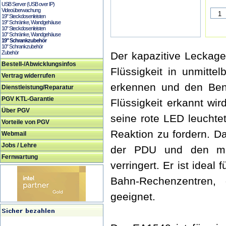
USB Server (USB over IP)
Videoüberwachung
19" Steckdosenleisten
19" Schränke, Wandgehäuse
10" Steckdosenleisten
10" Schränke, Wandgehäuse
19" Schrankzubehör
10" Schrankzubehör
Zubehör
Der kapazitive Leckag
Bestell-/Abwicklungsinfos
Flüssigkeit in unmitt
Vertrag widerrufen
erkennen und den Benu
Dienstleistung/Reparatur
PGV KTL-Garantie
Flüssigkeit erkannt wi
Über PGV
seine rote LED leuchte
Vorteile von PGV
Reaktion zu fordern. D
Webmail
Jobs / Lehre
der PDU und den mit
Fernwartung
verringert. Er ist idea
Bahn-Rechenzentren,
geeignet.