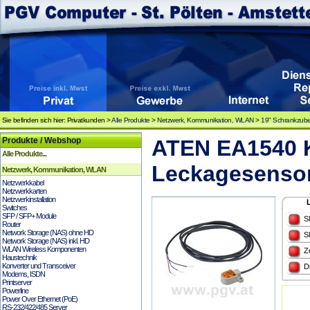
Sie befinden sich hier: Privatkunden >
Alle Produkte
>
Netzwerk, Kommunikation, WLAN
>
19" Schrankzub
Produkte / Webshop
ATEN EA1540 K
Alle Produkte...
Leckagesensor
Netzwerk, Kommunikation, WLAN
Netzwerkkabel
Netzwerkkarten
Netzwerkinstallation
Switches
SFP / SFP+ Module
S
Router
Network Storage (NAS) ohne HD
S
Network Storage (NAS) inkl. HD
WLAN Wireless Komponenten
Z
Haustechnik
Konverter und Transceiver
D
Modems, ISDN
Printserver
Powerline
Power Over Ethernet (PoE)
RS-232/422/485 Server