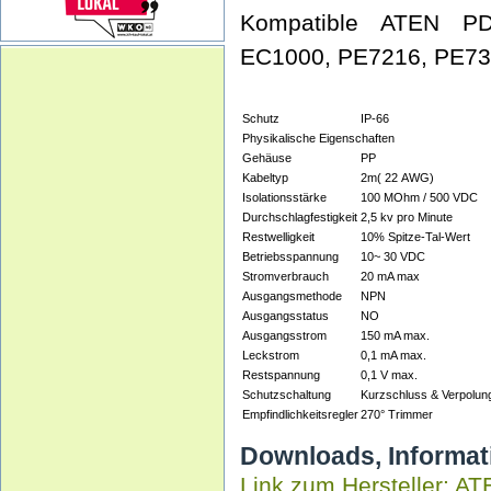
Kompatible ATEN PD
EC1000, PE7216, PE73
Schutz
IP-66
Physikalische Eigenschaften
Gehäuse
PP
Kabeltyp
2m( 22 AWG)
Isolationsstärke
100 MOhm / 500 VDC
Durchschlagfestigkeit
2,5 kv pro Minute
Restwelligkeit
10% Spitze-Tal-Wert
Betriebsspannung
10~ 30 VDC
Stromverbrauch
20 mA max
Ausgangsmethode
NPN
Ausgangsstatus
NO
Ausgangsstrom
150 mA max.
Leckstrom
0,1 mA max.
Restspannung
0,1 V max.
Schutzschaltung
Kurzschluss & Verpolun
Empfindlichkeitsregler
270° Trimmer
Downloads, Informat
Link zum Hersteller: A