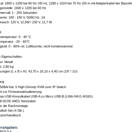
kal: 1600 x 1200 bei 60 Hz (40 m), 1280 x 1024 bei 75 Hz (50 m mit Adapterkabel der Baurei
genstelle: 1600 x 1200 bei 60 Hz
ntervall: 1 - 255 Sekunden
erte: 100 - 240 V, 50/60 Hz, 1A
rauch: 120 V, 12,5W / 230 V, 12,7 W
g
stemperatur: 0 - 40 °C
mperatur: -20 - 60°C
gkeit: 0 - 80% rel. Luftfeuchte, nicht kondensierend
 Eigenschaften
e: Metall
: 2,80 kg
ngen (L x B x H): 43,70 x 16,10 x 4,40 cm (19" / 1U)
ang
08Ai Kat. 5 High-Density KVM over IP-Switch
l zur Firmwareaktualisierung
top-USB-Konsolkabel USB-A zu Micro USB-B (LIN6-04U1-M16G)
8-0C05-34EG Netzkabel
für die Rackmontage
dfuß-Set (4 Stk.)
utzerhandbuch
erangaben:
tech n.v.