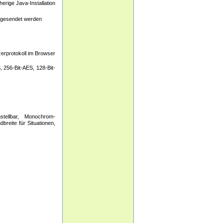
erige Java-Installation
g gesendet werden
zerprotokoll im Browser
, 256-Bit-AES, 128-Bit-
nstellbar, Monochrom-
reite für Situationen,