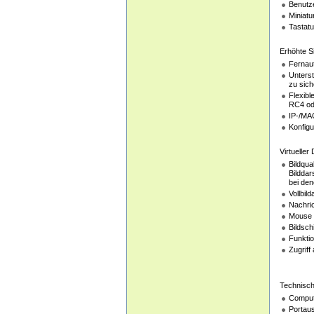
Benutze
Miniatu
Tastatu
Erhöhte Si
Fernaut
Unterst
zu sich
Flexibl
RC4 ode
IP-/MAC
Konfigu
Virtueller
Bildqu
Bilddar
bei den
Vollbil
Nachri
Mouse 
Bildsch
Funkti
Zugriff
Technisch
Compute
Portaus