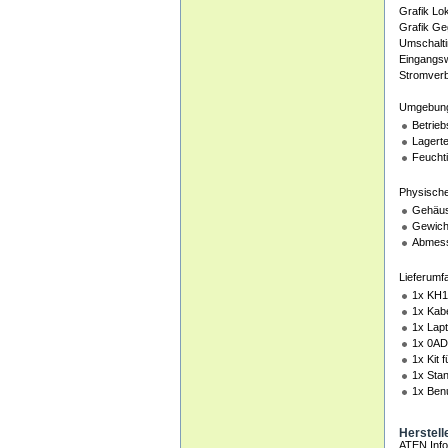
Grafik Lo
Grafik Ge
Umschalti
Eingangsw
Stromverb
Umgebun
Betrieb
Lagerte
Feuchti
Physische
Gehäus
Gewicht
Abmessu
Lieferumf
1x KH15
1x Kabe
1x Lap
1x 0AD
1x Kit 
1x Stan
1x Ben
Herstell
ATEN Info