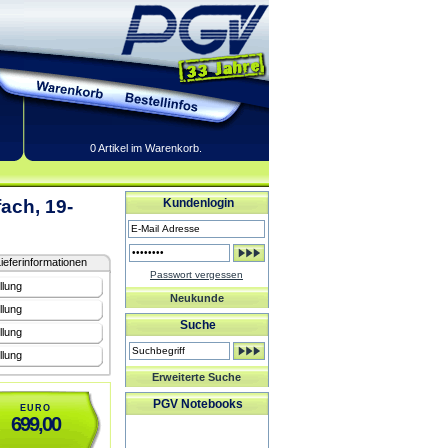
0 Artikel im Warenkorb.
ach, 19-
Kundenlogin
ieferinformationen
Passwort vergessen
llung
Neukunde
llung
Suche
llung
llung
Erweiterte Suche
PGV Notebooks
EURO
699,00