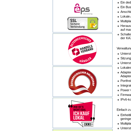
Ein ded
Ein Bus
Anschlu
Lokale 
Multipl
Herausr
auf max
Schalte
der KA
Verwaltun
Unterst
Sitzung
Unterst
Lokales
Adapter
Adapter
Portfre
Integr
Power 
Firmwar
IPv6-ko
Einfach z
Einhei
geringe
Multipl
Unterst