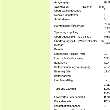
Ausgangstyp
(8) 
Steckdosen - Batterie- und
8
Überspannungsschutz
Nennleistungsfaktor
1
Scheitelfaktor
3:1
?2 %
Harmonische Verzerrung
? 4 
Spannungsregelung
± 1%
Übertragungszeit (AC zu Batt.)
0 ms
Übertragungszeit (Wechselrichter zu
4 m
Bypass)
Batterie
Laufzeit bei Halblast (min)
10
Laufzeit bei Volllast (min)
2.95
Batterietyp
SLA-
Batteriespannungsversorgung
48 V
Batteriegröße
12 V
Batterieanzahl
4
Hot-Swap-fähig
Ja
3 St
Typische Ladezeit
Kapa
Max.
Erweitertes Batteriemodul
BP4
Ersatzbatterie
BC4
Ersatzbatterie Anzahl
1