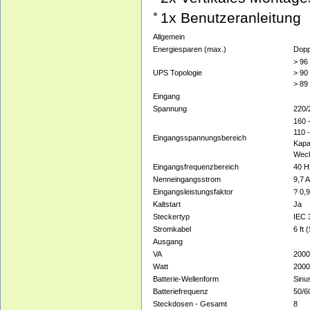
1x Benutzeranleitung
Allgemein
Energiesparen (max.)
Dopp
> 96
UPS Topologie
> 90
> 89 
Eingang
Spannung
220/
160 
110 
Eingangsspannungsbereich
Kap
Wech
Eingangsfrequenzbereich
40 H
Nenneingangsstrom
9,7 A
Eingangsleistungsfaktor
? 0,
Kaltstart
Ja
Steckertyp
IEC 
Stromkabel
6 ft
Ausgang
VA
2000
Watt
2000
Batterie-Wellenform
Sinu
Batteriefrequenz
50/6
Steckdosen - Gesamt
8