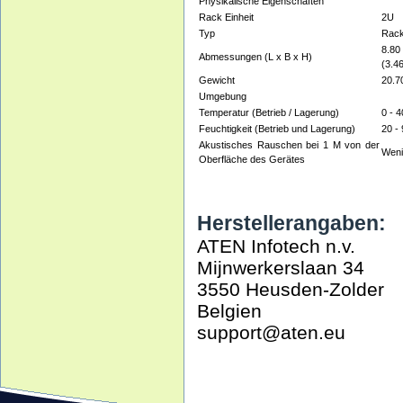
Physikalische Eigenschaften
Rack Einheit
2U
Typ
Rack
8.80
Abmessungen (L x B x H)
(3.46
Gewicht
20.70
Umgebung
Temperatur (Betrieb / Lagerung)
0 - 
Feuchtigkeit (Betrieb und Lagerung)
20 -
Akustisches Rauschen bei 1 M von der
Weni
Oberfläche des Gerätes
Herstellerangaben:
ATEN Infotech n.v.
Mijnwerkerslaan 34
3550 Heusden-Zolder
Belgien
support@aten.eu