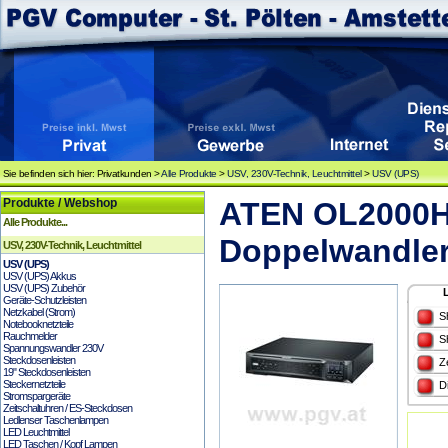
Sie befinden sich hier: Privatkunden >
Alle Produkte
>
USV, 230V-Technik, Leuchtmittel
>
USV (UPS)
Produkte / Webshop
ATEN OL2000H
Alle Produkte...
Doppelwandler
USV, 230V-Technik, Leuchtmittel
USV (UPS)
USV (UPS) Akkus
USV (UPS) Zubehör
Geräte-Schutzleisten
Netzkabel (Strom)
S
Notebooknetzteile
Rauchmelder
S
Spannungswandler 230V
Steckdosenleisten
Z
19" Steckdosenleisten
Steckernetzteile
D
Stromspargeräte
Zeitschaltuhren / ES-Steckdosen
Ledlenser Taschenlampen
LED Leuchtmittel
LED Taschen / Kopf Lampen