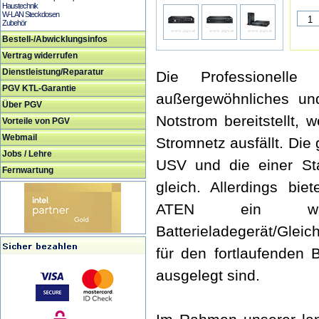
Haustechnik
W-LAN Steckdosen
Zubehör
Bestell-/Abwicklungsinfos
Vertrag widerrufen
Dienstleistung/Reparatur
Die Professionell
PGV KTL-Garantie
außergewöhnliches und
Über PGV
Notstrom bereitstellt,
Vorteile von PGV
Webmail
Stromnetz ausfällt. Die
Jobs / Lehre
USV und die einer Sta
Fernwartung
gleich. Allerdings bie
ATEN ein wese
Batterieladegerät/Gleich
für den fortlaufenden 
ausgelegt sind.