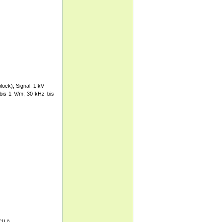
ock); Signal: 1 kV
is 1 V/m; 30 kHz bis
K1U)