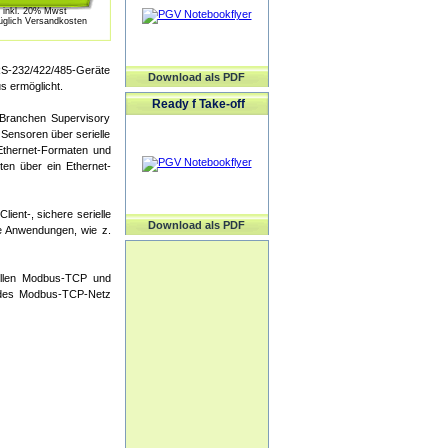
inkl. 20% Mwst
üglich Versandkosten
 RS-232/422/485-Geräte
Download als PDF
s ermöglicht.
Ready f Take-off
 Branchen Supervisory
Sensoren über serielle
d Ethernet-Formaten und
ten über ein Ethernet-
ient-, sichere serielle
Download als PDF
he Anwendungen, wie z.
llen Modbus-TCP und
endes Modbus-TCP-Netz