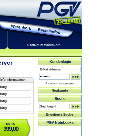
0 Artikel im Warenkorb.
erver
Kundenlogin
ieferinformationen
Passwort vergessen
llung
Neukunde
llung
Suche
llung
llung
Erweiterte Suche
PGV Notebooks
EURO
399,00