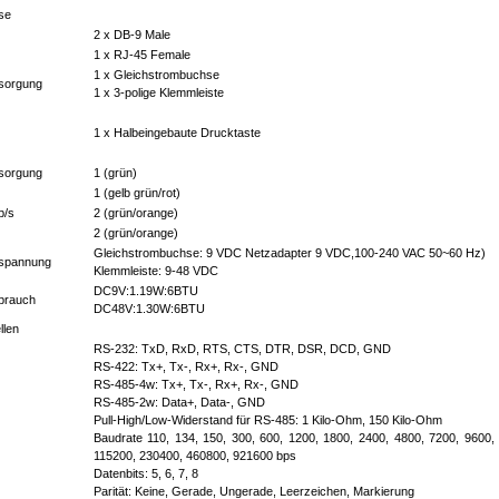
se
2 x DB-9 Male
1 x RJ-45 Female
1 x Gleichstrombuchse
sorgung
1 x 3-polige Klemmleiste
1 x Halbeingebaute Drucktaste
sorgung
1 (grün)
1 (gelb grün/rot)
b/s
2 (grün/orange)
2 (grün/orange)
Gleichstrombuchse: 9 VDC Netzadapter 9 VDC,100-240 VAC 50~60 Hz)
spannung
Klemmleiste: 9-48 VDC
DC9V:1.19W:6BTU
brauch
DC48V:1.30W:6BTU
llen
RS-232: TxD, RxD, RTS, CTS, DTR, DSR, DCD, GND
RS-422: Tx+, Tx-, Rx+, Rx-, GND
RS-485-4w: Tx+, Tx-, Rx+, Rx-, GND
RS-485-2w: Data+, Data-, GND
Pull-High/Low-Widerstand für RS-485: 1 Kilo-Ohm, 150 Kilo-Ohm
Baudrate 110, 134, 150, 300, 600, 1200, 1800, 2400, 4800, 7200, 9600,
115200, 230400, 460800, 921600 bps
Datenbits: 5, 6, 7, 8
Parität: Keine, Gerade, Ungerade, Leerzeichen, Markierung