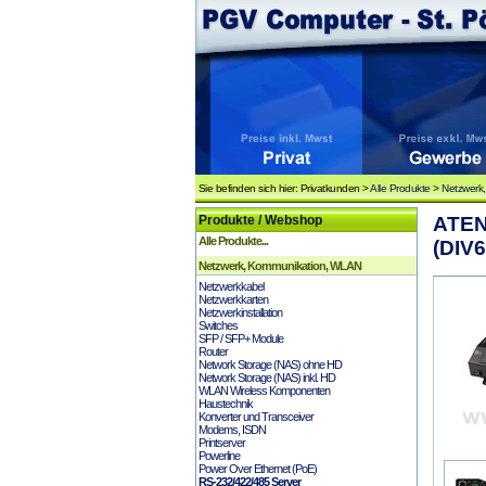
Sie befinden sich hier: Privatkunden >
Alle Produkte
>
Netzwerk
Produkte / Webshop
ATEN
Alle Produkte...
(DIV6
Netzwerk, Kommunikation, WLAN
Netzwerkkabel
Netzwerkkarten
Netzwerkinstallation
Switches
SFP / SFP+ Module
Router
Network Storage (NAS) ohne HD
Network Storage (NAS) inkl. HD
WLAN Wireless Komponenten
Haustechnik
Konverter und Transceiver
Modems, ISDN
Printserver
Powerline
Power Over Ethernet (PoE)
RS-232/422/485 Server