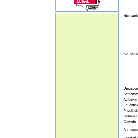
Netzwerk
Konformit
Umgebun
Betriebst
Aufbewah
Feuchtigk
Physikali
Gehäuse
Gewicht
Abmessun
Installatio