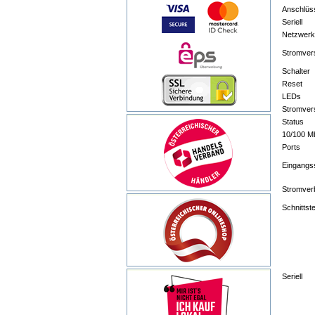
Anschlüs
Seriell
Netzwerk
Stromver
Schalter
Reset
LEDs
Stromver
Status
10/100 M
Ports
Eingangs
Stromver
Schnittste
Seriell