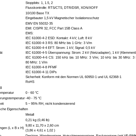
Stoppbits: 1, 1.5, 2
Flusskontrolle: RTS/CTS, DTR/DSR, XON/XOFF
10/100 Base TX
Eingebauter 1,5 kV Magnetischer Isolationsschutz
EMV EN 55032-35
EMI: CISPR 32, FCC Part 15B Class A
EMS:
IEC 61000-4-2 ESD: Kontakt: 4 kV; Luft: 8 kV
IEC 61000-4-3 RS: 80 MHz bis 1 GHz: 3 V/m
IEC 61000-4-4 EFT: Strom: 1 kV; Signal: 0,5 kV
ät
IEC 61000-4-5 Überspannung: Strom: 2 kV (Netzadapter), 1 kV (Klemmenbl
IEC 61000-4-6 CS: 150 kHz bis 10 MHz: 3 V/m; 10 kHz bis 30 MHz: 3 b
80 MHz: 1 V/m
IEC 61000-4-8 PFMF
IEC 61000-4-11 DIPs
Sicherheit: Konform mit den Normen UL 60950-1 und UL 62368-1
RoHS
g
emperatur
0 - 60 °C
rungstemperatur
-40 - 75 °C
eit
5 ~ 95% RH, nicht kondensierend
sche Eigenschaften
Metall
0,21 kg (0,46 lb)
9,80 x 11,70 x 2,60 cm
gen (L x B x H)
(3,86 x 4,61 x 1,02 )
n
Desktop, Wandmontage, Hutschienenmontage, Rackmontage (mit VE-RM