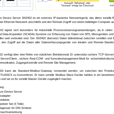
Auswahl "Abholung" oder
zuz
"Versand" erfolgt bei Checkout!
e Device Server SN3402 ist ein externes IP-basiertes Netzwerkgerät, das ältere serielle
 ein Ethernet-Netzwerk anschließt und den Remote-Zugriff von einem beliebigen Computer au
2 eignet sich besonders für industrielle Prozesssteuerungsanwendungen, da in vielen
nd Data Acquisition (SCADA)-Systeme zur Erfassung von Daten von SPS, Messgeräten und 
ellen weit verbreitet sind. Der SN3402 übersetzt Daten bidirektional zwischen seriellen un
t den Zugriff auf die Daten aller Datenerfassungsgeräte von lokalen und Remote-Standor
.
 verfügt über eine Reihe von nützlichen Betriebsmodi. Er unterstützt sichere TCP-Server/Cl
-Server/Client-, sichere Real-COM- und Konsolenmanagement-Modi für sicherheitskritisc
mmunikation, Zugangskontrolle und Remote Site Management.
02 kann als Standard-Modbus-Gateway verwendet werden, um zwischen den Protoko
U/ASCII zu konvertieren. Er kann serielle Modbus-Slave-Geräte nahtlos in ein besteh
n und sie so für serielle Master-Geräte zugänglich machen.
ang:
ure Device Server
zadapter
mleiste
olster Set (4 Teile)
tagesatz für DIN-Schiene
rauchsanweisung