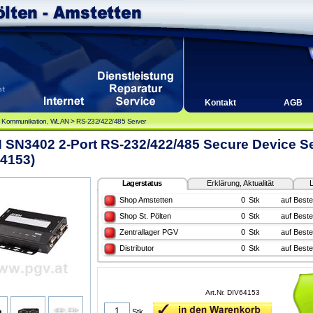
Kontakt
AGB
, Kommunikation, WLAN
>
RS-232/422/485 Server
 SN3402 2-Port RS-232/422/485 Secure Device S
4153)
Lagerstatus
Erklärung, Aktualität
L
Shop Amstetten
0
Stk
auf Beste
Shop St. Pölten
0
Stk
auf Beste
Zentrallager PGV
0
Stk
auf Beste
Distributor
0
Stk
auf Beste
Art.Nr. DIV64153
Stk