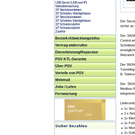
USB Server (USB over IP)
Videoüberwachung
19" Steckdosenleisten
19" Schränke, Wandgehäuse
10" Steckdosenleisten
10" Schränke, Wandgehäuse
Der Secur
19" Schrankzubehör
sicher an
10" Schrankzubehör
Zubehör
Der SN340
Bestell-/Abwicklungsinfos
Control a
Vertrag widerrufen
Schnittst
ermöglich
Dienstleistung/Reparatur
Netzwerk
PGV KTL-Garantie
Der SN3402
Über PGV
Tunneling
Vorteile von PGV
B. Teleko
Webmail
Der SN34
Jobs / Lehre
Modbus-RT
Fernwartung
integriere
Lieferumf
1x Sec
1 x Net
1x Klem
1x Fußp
1x Mon
1x Geb