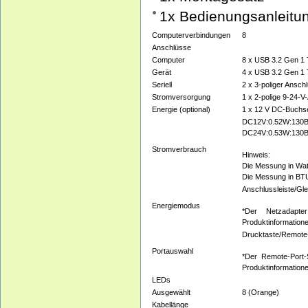
1x Bedienungsanleitu
Computerverbindungen
8
Anschlüsse
Computer
8 x USB 3.2 Gen 1 
Gerät
4 x USB 3.2 Gen 1 
Seriell
2 x 3-poliger Ansch
Stromversorgung
1 x 2-polige 9-24-V
Energie (optional)
1 x 12 V DC-Buchs
DC12V:0.52W:130
DC24V:0.53W:130
Stromverbrauch
Hinweis:
Die Messung in Wat
Die Messung in BTU/
Anschlussleiste/Gl
Energiemodus
*Der Netzadapte
Produktinformatione
Drucktaste/Remote-P
Portauswahl
*Der Remote-Port-S
Produktinformation
LEDs
Ausgewählt
8 (Orange)
Kabellänge