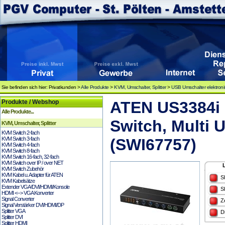
Sie befinden sich hier: Privatkunden >
Alle Produkte
>
KVM, Umschalter, Splitter
>
USB Umschalter elektroni
Produkte / Webshop
ATEN US3384i 
Alle Produkte...
Switch, Multi
KVM, Umschalter, Splitter
KVM Switch 2-fach
KVM Switch 3-fach
(SWI67757)
KVM Switch 4-fach
KVM Switch 8-fach
KVM Switch 16-fach, 32-fach
KVM Switch over IP / over NET
KVM Switch Zubehör
KVM Kabel u. Adapter für ATEN
S
KVM Kabelsätze
Extender VGA/DVI/HDMI/Konsole
S
HDMI <--> VGA Konverter
Signal Converter
Z
Signal Verstärker DVI/HDMI/DP
Splitter VGA
D
Splitter DVI
Splitter HDMI