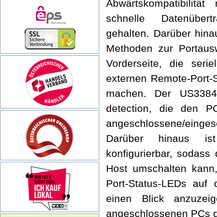
Abwärtskompatibilitä
schnelle Datenübert
gehalten. Darüber hina
Methoden zur Portausw
Vorderseite, die seri
externen Remote-Port-Se
machen. Der US3384i
detection, die den P
angeschlossene/eing
Darüber hinaus ist
konfigurierbar, sodas
Host umschalten kann,
Port-Status-LEDs auf 
einen Blick anzuze
angeschlossenen PCs d