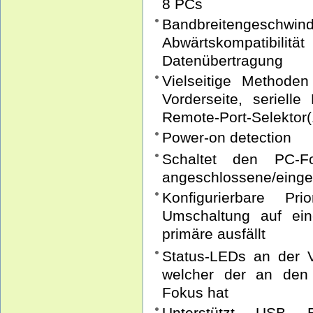
8 PCs
Bandbreitenges
Abwärtskompatibilit
Datenübertragung
Vielseitige Methode
Vorderseite, seriell
Remote-Port-Selektor(
Power-on detection
Schaltet den PC-F
angeschlossene/einge
Konfigurierbare Prio
Umschaltung auf ei
primäre ausfällt
Status-LEDs an der V
welcher der an den
Fokus hat
Unterstützt USB