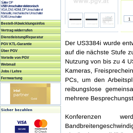
Splitter DP
USB Umschalter elektronisch
VGA, DVI, HDMI, DP Umschalter el
Manuelle, mechanische Umschalter
RJ45 Umschalter
Bestell-/Abwicklungsinfos
Vertrag widerrufen
Dienstleistung/Reparatur
Der US3384i wurde ent
PGV KTL-Garantie
Über PGV
auf die nächste Stufe 
Vorteile von PGV
Nutzung von bis zu 4 U
Webmail
Kameras, Freisprechei
Jobs / Lehre
Fernwartung
PCs, um den Arbeitspla
reibungslose gemeins
mehrere Besprechungst
Konferenzen w
Bandbreitengesch