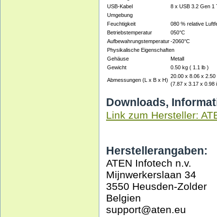
USB-Kabel
8 x USB 3.2 Gen 1 
Umgebung
Feuchtigkeit
080 % relative Luftf
Betriebstemperatur
050°C
Aufbewahrungstemperatur
-2060°C
Physikalische Eigenschaften
Gehäuse
Metall
Gewicht
0.50 kg ( 1.1 lb )
20.00 x 8.06 x 2.50
Abmessungen (L x B x H)
(7.87 x 3.17 x 0.98 i
Downloads, Informat
Link zum Hersteller: A
Herstellerangaben:
ATEN Infotech n.v.
Mijnwerkerslaan 34
3550 Heusden-Zolder
Belgien
support@aten.eu