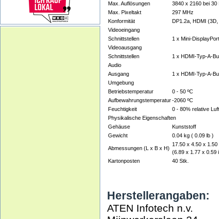
Max. Auflösungen
3840 x 2160 bei 30 
Max. Pixeltakt
297 MHz
Konformität
DP1.2a, HDMI (3D, 
Videoeingang
Schnittstellen
1 x Mini-DisplayPor
Videoausgang
Schnittstellen
1 x HDMI-Typ-A-Bu
Audio
Ausgang
1 x HDMI-Typ-A-Bu
Umgebung
Betriebstemperatur
0 - 50 ºC
Aufbewahrungstemperatur
-2060 ºC
Feuchtigkeit
0 - 80% relative Lu
Physikalische Eigenschaften
Gehäuse
Kunststoff
Gewicht
0.04 kg ( 0.09 lb )
17.50 x 4.50 x 1.50
Abmessungen (L x B x H)
(6.89 x 1.77 x 0.59 i
Kartonposten
40 Stk.
Herstellerangaben:
ATEN Infotech n.v.