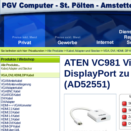
Sie befinden sich hier: Privatkunden >
Alle Produkte
>
Kabel, Adapter und Stecker
>
VGA, DVI, HDMI, DP K
Produkte / Webshop
ATEN VC981 Vi
Alle Produkte...
Kabel, Adapter und Stecker
DisplayPort zu
VGA, DVI, HDMI, DP Kabel
VGA Monitorkabel
(AD52551)
VGA Monitorverlängerung
VGA Adapterkabel
VGA BNC Kabel
VGA RGB Kabel
DVI Kabel
DVI Adapter
S
HDMI <--> VGA Konverter
HDMI 2.1 Kabel
S
HDMI 2.0 Kabel
HDMI 1.4 Kabel
Z
HDMI 1.3 Kabel
HDMI-DVI Kabel
D
HDMI-DP Kabel
HDMI über LWL