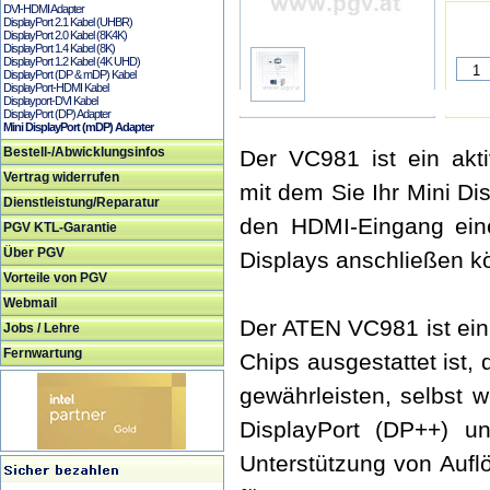
DVI-HDMI Adapter
DisplayPort 2.1 Kabel (UHBR)
DisplayPort 2.0 Kabel (8K4K)
DisplayPort 1.4 Kabel (8K)
DisplayPort 1.2 Kabel (4K UHD)
DisplayPort (DP & mDP) Kabel
DisplayPort-HDMI Kabel
Displayport-DVI Kabel
DisplayPort (DP) Adapter
Mini DisplayPort (mDP) Adapter
Bestell-/Abwicklungsinfos
Der VC981 ist ein akti
Vertrag widerrufen
mit dem Sie Ihr Mini D
Dienstleistung/Reparatur
den HDMI-Eingang ein
PGV KTL-Garantie
Über PGV
Displays anschließen k
Vorteile von PGV
Webmail
Der ATEN VC981 ist ein a
Jobs / Lehre
Fernwartung
Chips ausgestattet ist,
gewährleisten, selbst 
DisplayPort (DP++) un
Unterstützung von Aufl