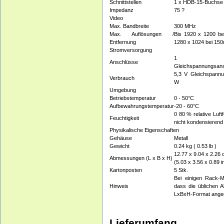
Schnittstellen
1 x HDB-15-Buchse 
Impedanz
75 ?
Video
Max. Bandbreite
300 MHz
Max. Auflösungen /
Bis 1920 x 1200 be
Entfernung
1280 x 1024 bei 15
Stromversorgung
1 
Anschlüsse
Gleichspannungsan
5,3 V Gleichspannu
Verbrauch
W
Umgebung
Betriebstemperatur
0 - 50°C
Aufbewahrungstemperatur
-20 - 60°C
0 80 % relative Luft
Feuchtigkeit
nicht kondensierend
Physikalische Eigenschaften
Gehäuse
Metall
Gewicht
0.24 kg ( 0.53 lb )
12.77 x 9.04 x 2.26
Abmessungen (L x B x H)
(5.03 x 3.56 x 0.89 in
Kartonposten
5 Stk.
Bei einigen Rack-M
Hinweis
dass die üblichen
LxBxH-Format ange
Lieferumfang