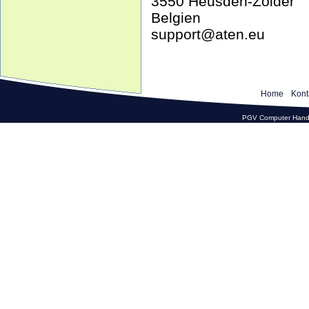
3550 Heusden-Zolder
Belgien
support@aten.eu
Home
Kont
PGV Computer Hande