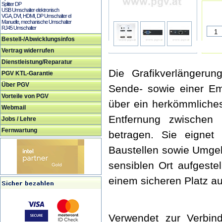
Splitter DP
USB Umschalter elektronisch
VGA, DVI, HDMI, DP Umschalter el
Manuelle, mechanische Umschalter
RJ45 Umschalter
Bestell-/Abwicklungsinfos
Vertrag widerrufen
Dienstleistung/Reparatur
Die Grafikverlängeru
PGV KTL-Garantie
Über PGV
Sende- sowie einer Emp
Vorteile von PGV
über ein herkömmliche
Webmail
Entfernung zwischen
Jobs / Lehre
Fernwartung
betragen. Sie eignet
Baustellen sowie Umge
sensiblen Ort aufgestel
einem sicheren Platz au
Verwendet zur Verbin