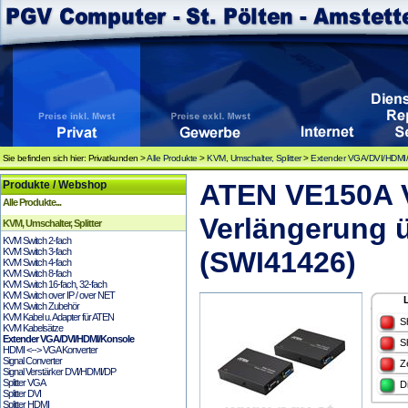
Sie befinden sich hier: Privatkunden >
Alle Produkte
>
KVM, Umschalter, Splitter
>
Extender VGA/DVI/HDMI
Produkte / Webshop
ATEN VE150A V
Alle Produkte...
Verlängerung 
KVM, Umschalter, Splitter
KVM Switch 2-fach
KVM Switch 3-fach
(SWI41426)
KVM Switch 4-fach
KVM Switch 8-fach
KVM Switch 16-fach, 32-fach
KVM Switch over IP / over NET
KVM Switch Zubehör
KVM Kabel u. Adapter für ATEN
S
KVM Kabelsätze
Extender VGA/DVI/HDMI/Konsole
S
HDMI <--> VGA Konverter
Signal Converter
Z
Signal Verstärker DVI/HDMI/DP
Splitter VGA
D
Splitter DVI
Splitter HDMI