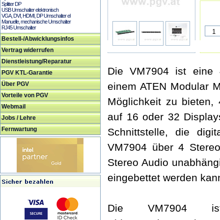
Splitter DP
USB Umschalter elektronisch
VGA, DVI, HDMI, DP Umschalter el
Manuelle, mechanische Umschalter
RJ45 Umschalter
Bestell-/Abwicklungsinfos
Vertrag widerrufen
Dienstleistung/Reparatur
Die VM7904 ist eine 4
PGV KTL-Garantie
Über PGV
einem ATEN Modular Mat
Vorteile von PGV
Möglichkeit zu bieten,
Webmail
auf 16 oder 32 Display
Jobs / Lehre
Fernwartung
Schnittstelle, die digi
VM7904 über 4 Stereo
Stereo Audio unabhäng
eingebettet werden kan
Die VM7904 ist