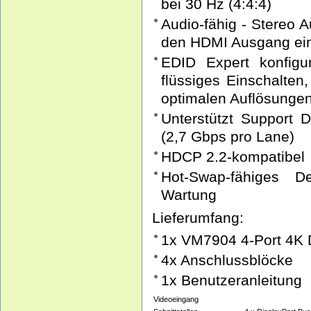
bei 30 Hz (4:4:4)
Audio-fähig - Stereo 
den HDMI Ausgang ein
EDID Expert konfigur
flüssiges Einschalten
optimalen Auflösungen
Unterstützt Support 
(2,7 Gbps pro Lane)
HDCP 2.2-kompatibel
Hot-Swap-fähiges D
Wartung
Lieferumfang:
1x VM7904 4-Port 4K 
4x Anschlussblöcke
1x Benutzeranleitung
Videoeingang