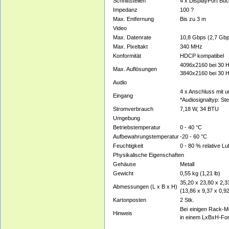
Schnittstellen
4 x DisplayPort Bu
Impedanz
100 ?
Max. Entfernung
Bis zu 3 m
Video
Max. Datenrate
10,8 Gbps (2,7 Gbp
Max. Pixeltakt
340 MHz
Konformität
HDCP kompatibel
4096x2160 bei 30 H
Max. Auflösungen
3840x2160 bei 30 H
Audio
4 x Anschluss mit u
Eingang
*Audiosignaltyp: Ste
Stromverbrauch
7,18 W, 34 BTU
Umgebung
Betriebstemperatur
0 - 40 °C
Aufbewahrungstemperatur
-20 - 60 °C
Feuchtigkeit
0 - 80 % relative Lu
Physikalische Eigenschaften
Gehäuse
Metall
Gewicht
0,55 kg (1,21 lb)
35,20 x 23,80 x 2,
Abmessungen (L x B x H)
(13,86 x 9,37 x 0,92
Kartonposten
2 Stk.
Bei einigen Rack-M
Hinweis
in einem LxBxH-Fo