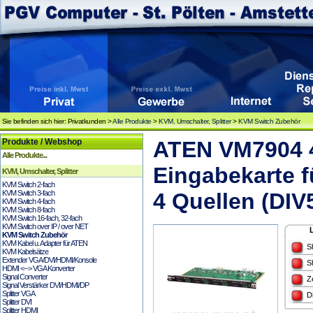
Sie befinden sich hier: Privatkunden >
Alle Produkte
>
KVM, Umschalter, Splitter
>
KVM Switch Zubehör
Produkte / Webshop
ATEN VM7904 4
Alle Produkte...
Eingabekarte 
KVM, Umschalter, Splitter
KVM Switch 2-fach
KVM Switch 3-fach
4 Quellen (DIV
KVM Switch 4-fach
KVM Switch 8-fach
KVM Switch 16-fach, 32-fach
KVM Switch over IP / over NET
KVM Switch Zubehör
KVM Kabel u. Adapter für ATEN
S
KVM Kabelsätze
Extender VGA/DVI/HDMI/Konsole
S
HDMI <--> VGA Konverter
Signal Converter
Z
Signal Verstärker DVI/HDMI/DP
Splitter VGA
D
Splitter DVI
Splitter HDMI