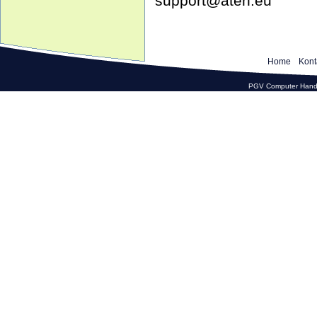
support@aten.eu
Home
Kont
PGV Computer Hande