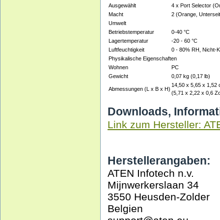
Ausgewählt
4 x Port Selector (
Macht
2 (Orange, Untersei
Umwelt
Betriebstemperatur
0-40 °C
Lagertemperatur
-20 - 60 °C
Luftfeuchtigkeit
0 - 80% RH, Nicht-
Physikalische Eigenschaften
Wohnen
PC
Gewicht
0,07 kg (0,17 lb)
14,50 x 5,65 x 1,52
Abmessungen (L x B x H)
(5,71 x 2,22 x 0,6 Zo
Downloads, Informat
Link zum Hersteller: A
Herstellerangaben:
ATEN Infotech n.v.
Mijnwerkerslaan 34
3550 Heusden-Zolder
Belgien