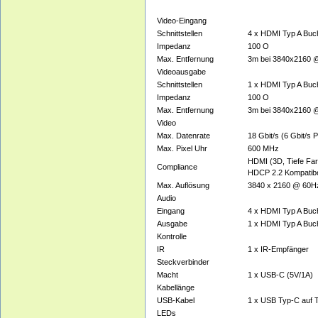
Video-Eingang
Schnittstellen
4 x HDMI Typ A Buc
Impedanz
100 O
Max. Entfernung
3m bei 3840x2160 @
Videoausgabe
Schnittstellen
1 x HDMI Typ A Buc
Impedanz
100 O
Max. Entfernung
3m bei 3840x2160 @
Video
Max. Datenrate
18 Gbit/s (6 Gbit/s 
Max. Pixel Uhr
600 MHz
HDMI (3D, Tiefe Far
Compliance
HDCP 2.2 Kompatib
Max. Auflösung
3840 x 2160 @ 60Hz
Audio
Eingang
4 x HDMI Typ A Buc
Ausgabe
1 x HDMI Typ A Buc
Kontrolle
IR
1 x IR-Empfänger
Steckverbinder
Macht
1 x USB-C (5V/1A)
Kabellänge
USB-Kabel
1 x USB Typ-C auf 
LEDs