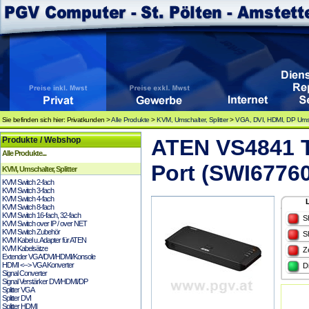
Sie befinden sich hier: Privatkunden >
Alle Produkte
>
KVM, Umschalter, Splitter
>
VGA, DVI, HDMI, DP Umsc
Produkte / Webshop
ATEN VS4841 T
Alle Produkte...
Port (SWI67760
KVM, Umschalter, Splitter
KVM Switch 2-fach
KVM Switch 3-fach
KVM Switch 4-fach
KVM Switch 8-fach
KVM Switch 16-fach, 32-fach
S
KVM Switch over IP / over NET
KVM Switch Zubehör
S
KVM Kabel u. Adapter für ATEN
KVM Kabelsätze
Z
Extender VGA/DVI/HDMI/Konsole
HDMI <--> VGA Konverter
D
Signal Converter
Signal Verstärker DVI/HDMI/DP
Splitter VGA
Splitter DVI
Splitter HDMI