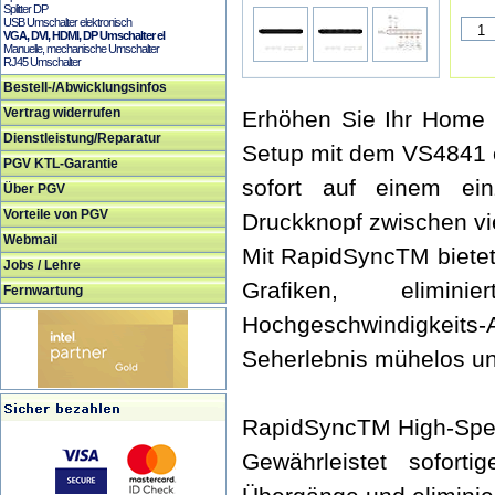
Splitter DP
USB Umschalter elektronisch
VGA, DVI, HDMI, DP Umschalter el
Manuelle, mechanische Umschalter
RJ45 Umschalter
Bestell-/Abwicklungsinfos
Vertrag widerrufen
Erhöhen Sie Ihr Home E
Dienstleistung/Reparatur
Setup mit dem VS4841 
PGV KTL-Garantie
sofort auf einem ei
Über PGV
Vorteile von PGV
Druckknopf zwischen vi
Webmail
Mit RapidSyncTM biete
Jobs / Lehre
Grafiken, elimini
Fernwartung
Hochgeschwindigkeit
Seherlebnis mühelos un
RapidSyncTM High-Spe
Gewährleistet soforti