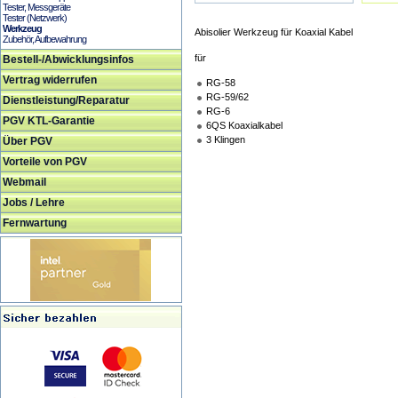
Tester, Messgeräte
Tester (Netzwerk)
Werkzeug
Abisolier Werkzeug für Koaxial Kabel
Zubehör, Aufbewahrung
für
Bestell-/Abwicklungsinfos
Vertrag widerrufen
RG-58
RG-59/62
Dienstleistung/Reparatur
RG-6
PGV KTL-Garantie
6QS Koaxialkabel
3 Klingen
Über PGV
Vorteile von PGV
Webmail
Jobs / Lehre
Fernwartung