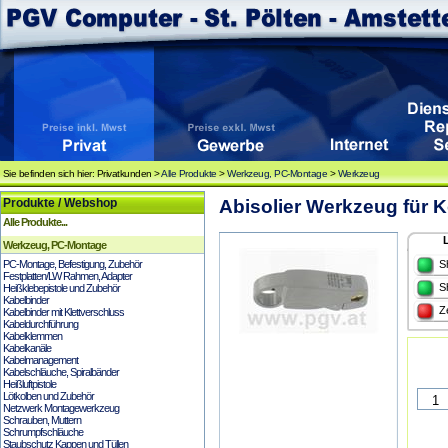
Sie befinden sich hier: Privatkunden >
Alle Produkte
>
Werkzeug, PC-Montage
>
Werkzeug
Produkte / Webshop
Abisolier Werkzeug für K
Alle Produkte...
Werkzeug, PC-Montage
PC-Montage, Befestigung, Zubehör
S
Festplatten/LW Rahmen, Adapter
S
Heißklebepistole und Zubehör
Kabelbinder
Z
Kabelbinder mit Klettverschluss
Kabeldurchführung
Kabelklemmen
Kabelkanäle
Kabelmanagement
Kabelschläuche, Spiralbänder
Heißluftpistole
Lötkolben und Zubehör
Netzwerk Montagewerkzeug
Schrauben, Muttern
Schrumpfschläuche
Staubschutz Kappen und Tüllen