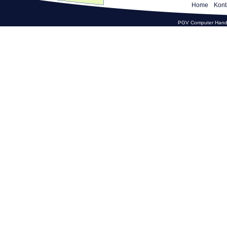
Home
Kont
PGV Computer Hande