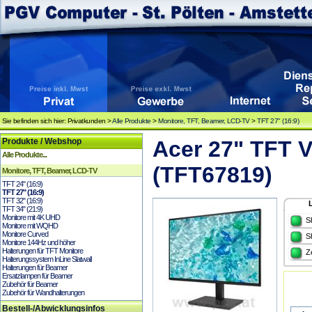
Sie befinden sich hier: Privatkunden >
Alle Produkte
>
Monitore, TFT, Beamer, LCD-TV
>
TFT 27" (16:9)
Produkte / Webshop
Acer 27" TFT
Alle Produkte...
(TFT67819)
Monitore, TFT, Beamer, LCD-TV
TFT 24" (16:9)
TFT 27" (16:9)
TFT 32" (16:9)
TFT 34" (21:9)
Monitore mit 4K UHD
S
Monitore mit WQHD
Monitore Curved
S
Monitore 144Hz und höher
Halterungen für TFT Monitore
Z
Halterungssystem InLine Slatwall
Halterungen für Beamer
Ersatzlampen für Beamer
Zubehör für Beamer
Zubehör für Wandhalterungen
Bestell-/Abwicklungsinfos