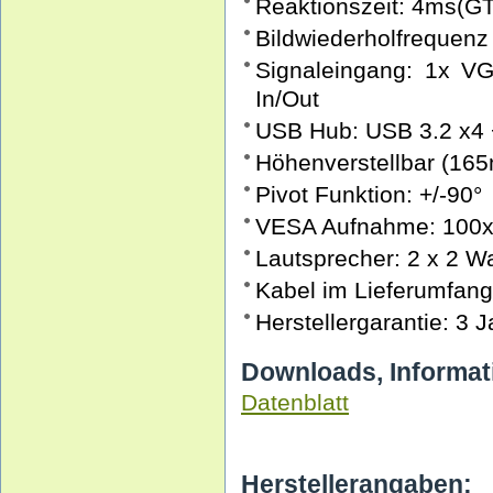
Reaktionszeit: 4ms(G
Bildwiederholfrequen
Signaleingang: 1x VG
In/Out
USB Hub: USB 3.2 x4
Höhenverstellbar (16
Pivot Funktion: +/-90°
VESA Aufnahme: 100
Lautsprecher: 2 x 2 Wa
Kabel im Lieferumfan
Herstellergarantie: 3 
Downloads, Informat
Datenblatt
Herstellerangaben: