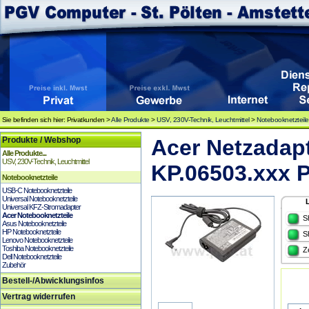
Sie befinden sich hier: Privatkunden >
Alle Produkte
>
USV, 230V-Technik, Leuchtmittel
>
Notebooknetzteile
Produkte / Webshop
Acer Netzadap
Alle Produkte...
USV, 230V-Technik, Leuchtmittel
KP.06503.xxx P
Notebooknetzteile
USB-C Notebooknetzteile
Universal Notebooknetzteile
Universal KFZ-Stromadapter
Acer Notebooknetzteile
S
Asus Notebooknetzteile
HP Notebooknetzteile
S
Lenovo Notebooknetzteile
Toshiba Notebooknetzteile
Z
Dell Notebooknetzteile
Zubehör
Bestell-/Abwicklungsinfos
Vertrag widerrufen