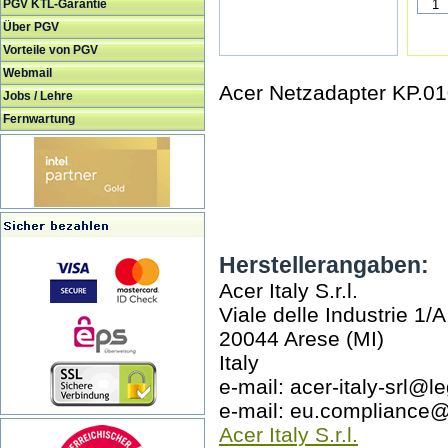
PGV KTL-Garantie
Über PGV
Vorteile von PGV
Webmail
Acer Netzadapter KP.01
Jobs / Lehre
Fernwartung
Herstellerangaben:
Acer Italy S.r.l.
Viale delle Industrie 1/A
20044 Arese (MI)
Italy
e-mail: acer-italy-srl@le
e-mail: eu.compliance
Acer Italy S.r.l.