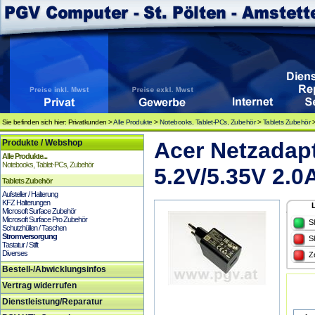
Sie befinden sich hier: Privatkunden >
Alle Produkte
>
Notebooks, Tablet-PCs, Zubehör
>
Tablets Zubehör
Produkte / Webshop
Acer Netzadap
Alle Produkte...
Notebooks, Tablet-PCs, Zubehör
5.2V/5.35V 2.0
Tablets Zubehör
Aufsteller / Halterung
KFZ Halterungen
Microsoft Surface Zubehör
Microsoft Surface Pro Zubehör
S
Schutzhüllen / Taschen
Stromversorgung
S
Tastatur / Stift
Diverses
Z
Bestell-/Abwicklungsinfos
Vertrag widerrufen
Dienstleistung/Reparatur