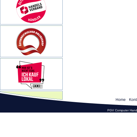
Home
Kont
PGV Computer Hande