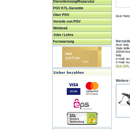
Dienstleistung/Reparatur
PGV KTL-Garantie
Über PGV
Acer Netz
Vorteile von PGV
Webmail
Jobs / Lehre
Herstell
Fernwartung
Acer Italy S
Viale delle
20044 Are
Italy
e-mail: ace
e-mail: e
Acer Italy S
Weitere 