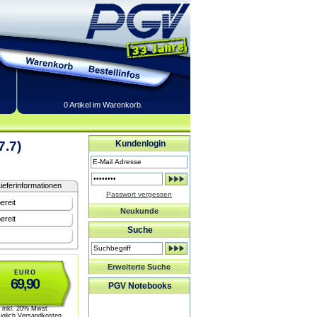
0 Artikel im Warenkorb.
7.7)
Kundenlogin
ieferinformationen
Passwort vergessen
ereit
Neukunde
ereit
Suche
Erweiterte Suche
EURO
69,90
PGV Notebooks
inkl. 20% Mwst
üglich Versandkosten