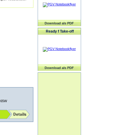
Download als PDF
Ready f Take-off
Download als PDF
V 65W