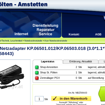
Kontakt
AGB
-Technik, Leuchtmittel
>
Notebooknetzteile
>
Acer Notebooknetzteile
Netzadapter KP.06501.012/KP.06503.018 (3.0*1.1*
58443)
Lagerstatus
Erklärung, Aktualität
L
Shop Amstetten
2
Stk
lagernd, abholb
Shop St. Pölten
1
Stk
lagernd, abholb
Zentrallager PGV
0
Stk
auf Bestellung
Art.Nr. NBZ58443
Stk
Auswahl "Abholung" oder
zuz
"Versand" erfolgt bei Checkout!