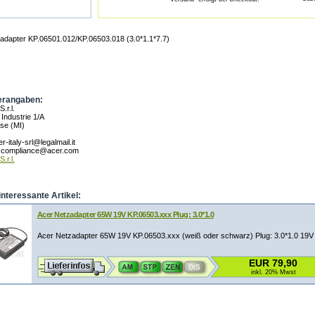
adapter KP.06501.012/KP.06503.018 (3.0*1.1*7.7)
erangaben:
.r.l.
 Industrie 1/A
se (MI)
r-italy-srl@legalmail.it
u.compliance@acer.com
.r.l.
interessante Artikel:
Acer Netzadapter 65W 19V KP.06503.xxx Plug: 3.0*1.0
Acer Netzadapter 65W 19V KP.06503.xxx (weiß oder schwarz) Plug: 3.0*1.0 19
EUR 79,90
inkl. 20% Mwst