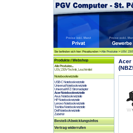
Sie befinden sich hier: Privatkunden >
Alle Produkte
>
USV, 230V
Produkte / Webshop
Acer 
Alle Produkte...
(NBZ
USV, 230V-Technik, Leuchtmittel
Notebooknetzteile
USB-C Notebooknetzteile
Universal Notebooknetzteile
Universal KFZ-Stromadapter
Acer Notebooknetzteile
Asus Notebooknetzteile
HP Notebooknetzteile
Lenovo Notebooknetzteile
Toshiba Notebooknetzteile
Dell Notebooknetzteile
Zubehör
Bestell-/Abwicklungsinfos
Vertrag widerrufen