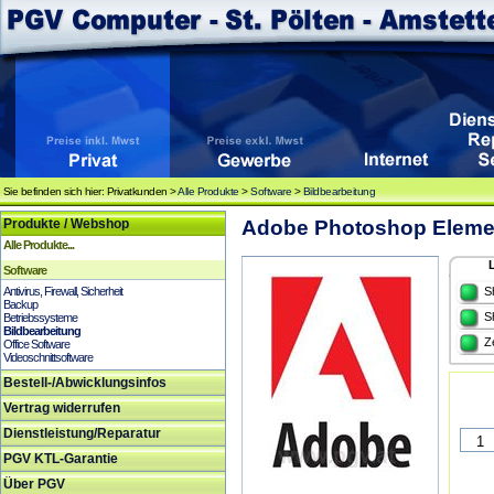
Sie befinden sich hier: Privatkunden >
Alle Produkte
>
Software
>
Bildbearbeitung
Produkte / Webshop
Adobe Photoshop Elemen
Alle Produkte...
Software
Antivirus, Firewall, Sicherheit
S
Backup
S
Betriebssysteme
Bildbearbeitung
Z
Office Software
Videoschnittsoftware
Bestell-/Abwicklungsinfos
Vertrag widerrufen
Dienstleistung/Reparatur
PGV KTL-Garantie
Über PGV