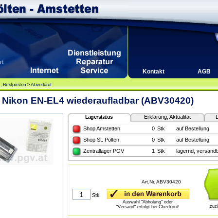
Kontakt
AGB
, Restposten
>
Abverkauf
 Nikon EN-EL4 wiederaufladbar (ABV30420)
Lagerstatus
Erklärung, Aktualität
L
Shop Amstetten
0
Stk
auf Bestellung
Shop St. Pölten
0
Stk
auf Bestellung
Zentrallager PGV
1
Stk
lagernd, versandb
Art.Nr. ABV30420
Stk
Auswahl "Abholung" oder
zuz
"Versand" erfolgt bei Checkout!