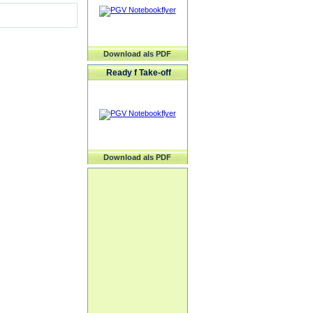
Download als PDF
Ready f Take-off
Download als PDF