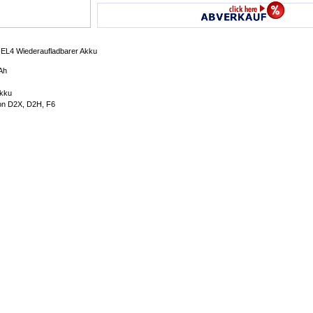
EL4 Wiederaufladbarer Akku
Ah
Akku
kon D2X, D2H, F6