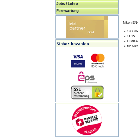
Jobs / Lehre
Fernwartung
Nikon EN-
1900m
11.1V
Li-ion 
für Ni