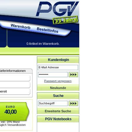
0 Artikel im Warenkorb.
Kundenlogin
ieferinformationen
Passwort vergessen
Neukunde
ereit
Suche
EURO
40,00
Erweiterte Suche
PGV Notebooks
inkl. 20% Mwst
üglich Versandkosten