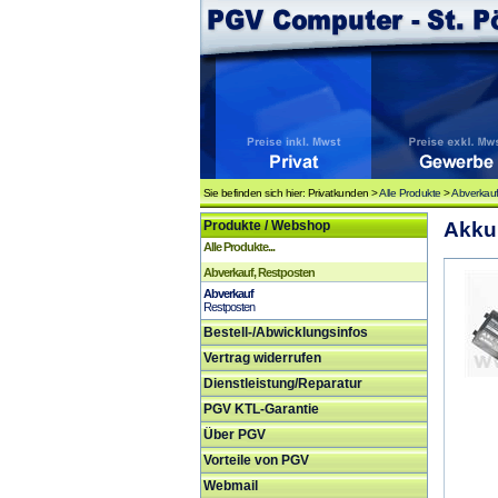
Sie befinden sich hier: Privatkunden >
Alle Produkte
>
Abverkauf
Produkte / Webshop
Akku
Alle Produkte...
Abverkauf, Restposten
Abverkauf
Restposten
Bestell-/Abwicklungsinfos
Vertrag widerrufen
Dienstleistung/Reparatur
PGV KTL-Garantie
Über PGV
Vorteile von PGV
Webmail