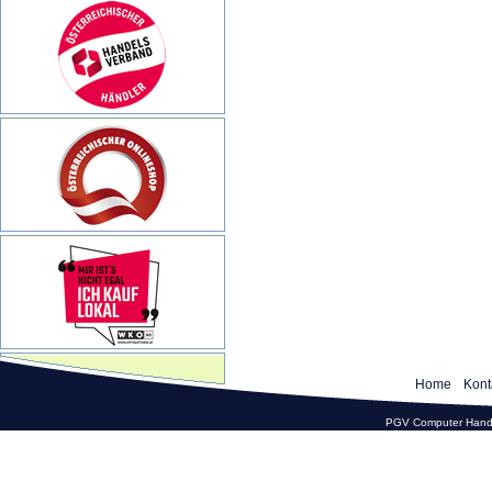
Home
Kont
PGV Computer Hande