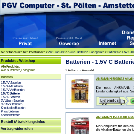
Sie befinden sich hier: Privatkunden >
Alle Produkte
>
Akkus, Batterien, Ladegeräte
>
Batterien
>
1.5V C Ba
Produkte / Webshop
Batterien - 1.5V C Batteri
Alle Produkte...
Akkus, Batterien, Ladegeräte
2 Artikel zur Auswahl
Batterien
ANSMANN 5015623 Alkaline
1.5V AA Batterien
1.5V AAA Batterien
Die neue ANSMANN X-P
1.5V AAAA Batterien
Leistungsfähigkeit aus. Sie
1.5V C Batterien
1.5V D Batterien
3V Lithium Batterien
9V Block Batterien
Knopfzellen Batterien
Photo Batterien
Spezial Batterien
ANSMANN 1513-0000 Alkali
Bestell-/Abwicklungsinfos
Markenqualität für den al
Vertrag widerrufen
die Alkaline-Batterien die id