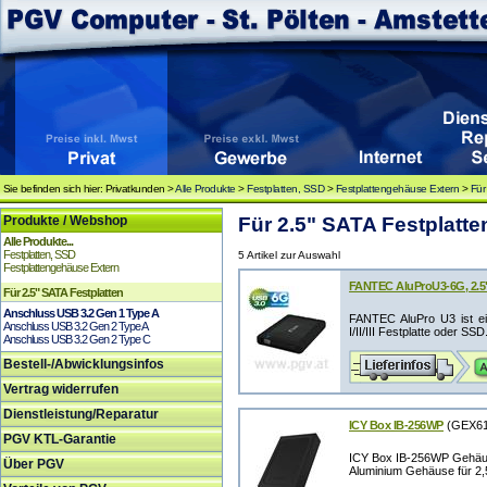
Sie befinden sich hier: Privatkunden >
Alle Produkte
>
Festplatten, SSD
>
Festplattengehäuse Extern
>
Für
Produkte / Webshop
Für 2.5" SATA Festplatt
Alle Produkte...
Festplatten, SSD
5 Artikel zur Auswahl
Festplattengehäuse Extern
FANTEC AluProU3-6G, 2.5"
Für 2.5" SATA Festplatten
Anschluss USB 3.2 Gen 1 Type A
FANTEC AluPro U3 ist ei
Anschluss USB 3.2 Gen 2 Type A
I/II/III Festplatte oder SS
Anschluss USB 3.2 Gen 2 Type C
Bestell-/Abwicklungsinfos
Vertrag widerrufen
Dienstleistung/Reparatur
ICY Box IB-256WP
(GEX61
PGV KTL-Garantie
ICY Box IB-256WP Gehäuse
Über PGV
Aluminium Gehäuse für 2,5