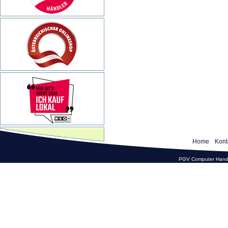
Home
Kont
PGV Computer Hande