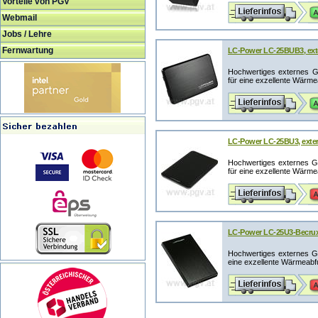
Vorteile von PGV
Webmail
Jobs / Lehre
Fernwartung
LC-Power LC-25BUB3, exte
Hochwertiges externes Ge
für eine exzellente Wärmeab
LC-Power LC-25BU3, exter
Hochwertiges externes Ge
für eine exzellente Wärmeab
LC-Power LC-25U3-Becrux,
Hochwertiges externes Ge
eine exzellente Wärmeabfuh