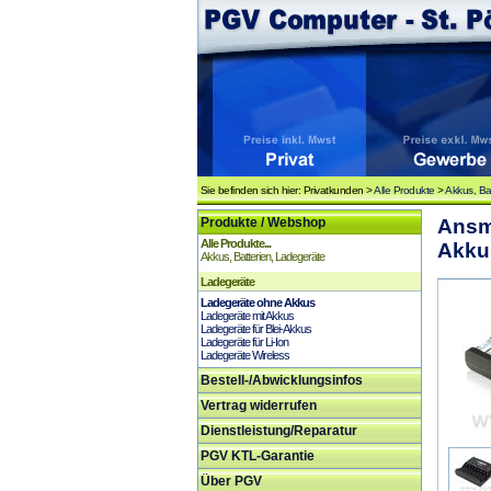
Sie befinden sich hier: Privatkunden >
Alle Produkte
>
Akkus, Ba
Produkte / Webshop
Ansma
Alle Produkte...
Akkus
Akkus, Batterien, Ladegeräte
Ladegeräte
Ladegeräte ohne Akkus
Ladegeräte mit Akkus
Ladegeräte für Blei-Akkus
Ladegeräte für Li-Ion
Ladegeräte Wireless
Bestell-/Abwicklungsinfos
Vertrag widerrufen
Dienstleistung/Reparatur
PGV KTL-Garantie
Über PGV