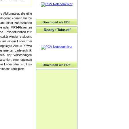
e Akkunutzer, die eine
adegerät können bis zu
Download als PDF
ank einer zusätzlichen
ne oder MP3-Player zu
Ready f Take-off
e Entladefunktion zur
zität wieder steigern.
er mit einem Ladestrom
ingelegte Akkus sowie
steuerter Ladetechnik
ch der vollständigen
rantiert eine optimale
den Ladestatus an. Das
Download als PDF
insatz konzipiert.