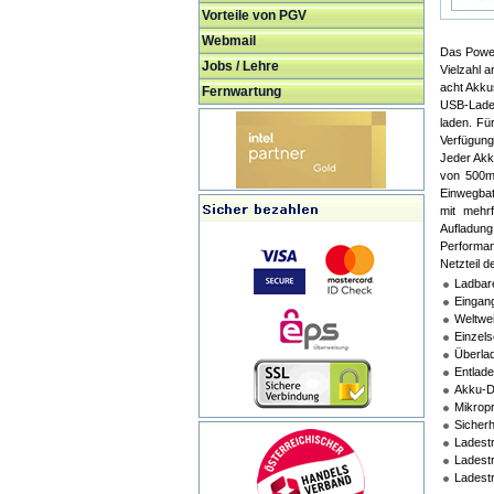
Vorteile von PGV
Webmail
Das Power
Jobs / Lehre
Vielzahl 
acht Akku
Fernwartung
USB-Ladeb
laden. Fü
Verfügung
Jeder Akk
von 500mA
Einwegbat
mit mehr
Aufladung
Performan
Netzteil d
Ladbare
Eingan
Weltwei
Einzel
Überlad
Entlade
Akku-D
Mikropr
Sicherh
Ladest
Ladest
Ladest