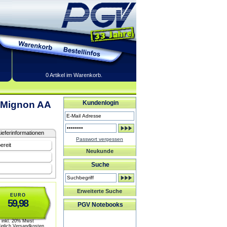
0 Artikel im Warenkorb.
/ Mignon AA
Kundenlogin
ieferinformationen
Passwort vergessen
ereit
Neukunde
Suche
Erweiterte Suche
EURO
59,98
PGV Notebooks
inkl. 20% Mwst
üglich Versandkosten