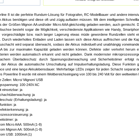
line 8 ist die perfekte Rundum-Lösung für Fotografen, RC-Modellbauer und andere intensiv
an Akkus benötigen und diese oft und zügig aufladen müssen. Mit dem intelligenten Schnelll
s der Größen Mignon AA und/oder Micro AAA gleichzeitig geladen werden, auch gemischt. D
uchse besteht sogar die Möglichkeit, verschiedenste Applikationen wie Handy, Smartpho
r vorgeschädigte bzw. nach langer Lagerung etwas müde gewordene Rundzellen steht ein
. Durch wiederholtes Entladen und Laden lassen sich diese Akkus auffrischen und die Kapa
uschacht wird separat überwacht, sodass die Akkus individuell und unabhängig voneinand
 bis zur maximalen Kapazität geladen werden können. Defekte oder verkehrt herum e
terien werden automatisch erkannt und nicht geladen. Dank modernster mikroprozessorge
fachem Überladeschutz durch Spannungsüberwachung und Sicherheitstimer erfolgt na
 der Akkus die automatische Umschaltung auf Impulserhaltungsladung. Diese Funktion ga
ce und eine lange Akkulebensdauer. Mehrfarbige LEDs zeigen für jeden Schacht separat 
es Powerline 8 wurde mit einem Weitbereichseingang von 100 bis 240 Volt für den weltweiten E
 Zellen: Micro/ Mignon/ USB
gsspannung: 100-240V AC
t einsetzbar: ja
schachtüberwachung: ja
eschutz (Erhaltungsladung): ja
funktion: ja
efekterkennung: ja
ozessorsteuerung: ja
eitstimer: ja
rom Micro AAA: 500mA (1-8)
rom Mignon AA: 500mA (1-8)
rom USB: 1000mA (1)