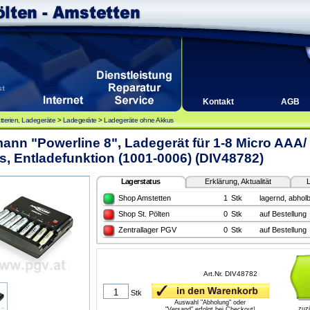
Kontakt
AGB
tterien, Ladegeräte
>
Ladegeräte
>
Ladegeräte ohne Akkus
nn "Powerline 8", Ladegerät für 1-8 Micro AAA
, Entladefunktion (1001-0006) (DIV48782)
Lagerstatus
Erklärung, Aktualität
L
Shop Amstetten
1
Stk
lagernd, abholb
Shop St. Pölten
0
Stk
auf Bestellung
Zentrallager PGV
0
Stk
auf Bestellung
Art.Nr. DIV48782
Stk
Auswahl "Abholung" oder
zuz
"Versand" erfolgt bei Checkout!