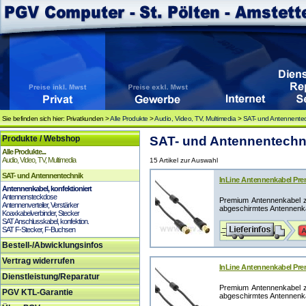
Sie befinden sich hier: Privatkunden >
Alle Produkte
>
Audio, Video, TV, Multimedia
>
SAT- und Antennente
Produkte / Webshop
SAT- und Antennentechni
Alle Produkte...
Audio, Video, TV, Multimedia
15 Artikel zur Auswahl
SAT- und Antennentechnik
InLine Antennenkabel Prem
Antennenkabel, konfektioniert
Antennensteckdose
Premium Antennenkabel z
Antennenverteiler, Verstärker
abgeschirmtes Antennenka
Koaxkabelverbinder, Stecker
SAT Anschlusskabel, konfektion.
SAT F-Stecker, F-Buchsen
Bestell-/Abwicklungsinfos
Vertrag widerrufen
InLine Antennenkabel Prem
Dienstleistung/Reparatur
Premium Antennenkabel z
PGV KTL-Garantie
abgeschirmtes Antennenka