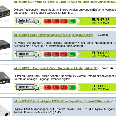
InLine Audio DA-Wandler, Toslink & Cinch Eingang zu Cinch Stereo Ausgang, US
Digitale Audioquellen zuverlässig in Stereo-Analog umwandelnEinfache Verbindu
und analog: Toslink oder koaxiales S/PDIF in ...
EUR 47,98
inkl. 20% Mwst
InLine HDMI Audio Extraktor/Signaltrenner, Eingang 4K2K HDMI
(DIV47844)
4K-Video unverändert, Audio flexibel ausgeben4K-Bild ohne Herabstufung: G
Ausgabe bis 4K2K@60 Hz, während das Audio separat ...
EUR 64,98
inkl. 20% Mwst
InLine HDMI zu Composite/S-Video Konverter mit Audio, PAL/NTSC
(DIV42164)
HDMI zu Cinch und S-Video Adapter für ältere TV-GeräteErmöglicht den Anschl
Geräte an analoge Eingänge: Wandelt digitale ...
EUR 69,98
inkl. 20% Mwst
InLine USB HD Audio Adapter, USB Hi-Fi zu Digital Coax/Toslink/I2S Konverter
(US
Digitale USB-Audioausgabe auf Toslink/Koax/I2S bis 192 kHzDigitale Ausgab
Toslink, Koax (Cinch) oder I2S (RJ45) ...