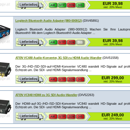
EUR 39,98
inkl. 20% Mwst
Logitech Bluetooth Audio Adapter (980-000912)
(DIV45891)
Logitech Bluetooth Audio Adapter (980-000912) Machen Sie Ihre Lautspre
Bluetooth® Mit dem Logitech Bluetooth® Audio Adapter ...
EUR 39,98
inkl. 20% Mwst
ATEN VC480 Audio-Konverter, 3G SDI zu HDMI Audio Wandler
(DIV51558)
Der 3G-/HD-/SD-SDI-auf-HDMI-Konverter VC480 wandelt HD-Signale auf profe
Echtzeit um. Die SDI- und HDMI-Signalumwandlung ...
EUR 299,00
inkl. 20% Mwst
ATEN VC840 HDMI zu 3G SDI Audio-Wandler
(DIV52263)
Der HDMI-auf-3G-/HD-/SD-SDI-Konverter VC840 wandelt HD-Signale auf profe
Echtzeit um. Die SDI- und HDMI-Signalumwandlung ...
EUR 249,00
inkl. 20% Mwst