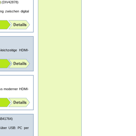
B
(DIV42878)
ng zwischen digital
leichzeitige HDMI-
uss moderner HDMI-
B41764)
e über USB: PC per