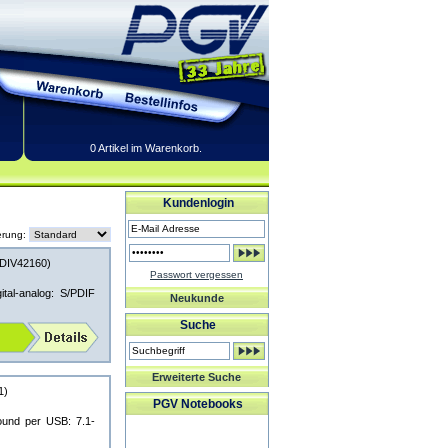
0 Artikel im Warenkorb.
Kundenlogin
erung:
DIV42160)
Passwort vergessen
ital-analog: S/PDIF
Neukunde
Suche
Erweiterte Suche
1)
PGV Notebooks
ound per USB: 7.1-