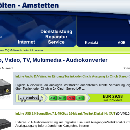
Kontakt
AGB
deo, TV, Multimedia
>
Audiokonverter
, Video, TV, Multimedia - Audiokonverter
ur Auswahl
Sorti
InLine Audio DA-Wandler, Eingang Toslink oder Cinch, Ausgang 2x Cinch Stereo
(
Digitale Audioquelle an analogen Verstärker anschließenDirekte Verbindung dig
über Toslink oder Cinch in 2x Cinch Stereo L/R ...
EUR 29,98
inkl. 20% Mwst
InLine USB 2.0 SoundBox 7.1, 48KHz / 16-bit, mit Toslink Digital IN / OUT
(DIV4610
Externe 7.1-Audioerweiterung mit digitalen Ein- und AusgängenMehrkanal-Surr
Analogausgang liefert räumlichen Klang ohne interne ...