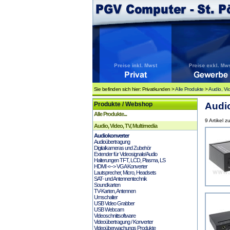
Sie befinden sich hier: Privatkunden >
Alle Produkte
>
Audio, Vi
Produkte / Webshop
Audio
Alle Produkte...
9 Artikel z
Audio, Video, TV, Multimedia
Audiokonverter
Audioübertragung
Digitalkameras und Zubehör
Extender für Videosignale/Audio
Halterungen TFT, LCD, Plasma, LS
HDMI <--> VGA Konverter
Lautsprecher, Micro, Headsets
SAT- und Antennentechnik
Soundkarten
TV-Karten, Antennen
Umschalter
USB Video Grabber
USB Webcam
Videoschnittsoftware
Videoübertragung / Konverter
Videoüberwachungs Produkte