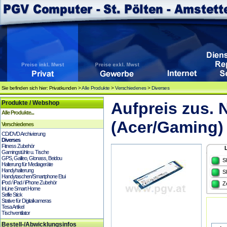
Sie befinden sich hier: Privatkunden >
Alle Produkte
>
Verschiedenes
>
Diverses
Produkte / Webshop
Aufpreis zus.
Alle Produkte...
(Acer/Gaming)
Verschiedenes
CD/DVD Archivierung
Diverses
Fitness Zubehör
Gamingstühle u. Tische
GPS, Galileo, Glonass, Beidou
S
Halterung für Mediageräte
Handyhalterung
S
Handytaschen/Smartphone Etui
iPod / iPad / iPhone Zubehör
Z
InLine Smart Home
Selfie Stick
Stative für Digitalkameras
Tesa Artikel
Tischventilator
Bestell-/Abwicklungsinfos