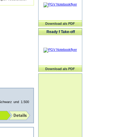
Download als PDF
Ready f Take-off
Download als PDF
 Schwarz und 1.500