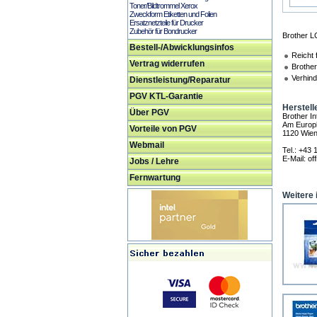
Toner/Bildtrommel Xerox
Zweckform Etiketten und Folien
Ersatznetzteile für Drucker
Zubehör für Bondrucker
Brother L
Bestell-/Abwicklungsinfos
Reicht 
Vertrag widerrufen
Brother
Verhind
Dienstleistung/Reparatur
PGV KTL-Garantie
Herstell
Über PGV
Brother I
Am Europl
Vorteile von PGV
1120 Wie
Webmail
Tel.: +43 
E-Mail: of
Jobs / Lehre
Fernwartung
Weitere 