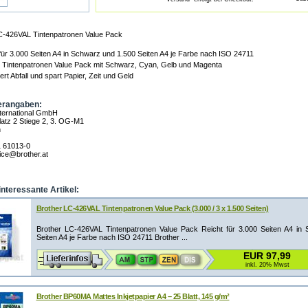
C-426VAL Tintenpatronen Value Pack
für 3.000 Seiten A4 in Schwarz und 1.500 Seiten A4 je Farbe nach ISO 24711
 Tintenpatronen Value Pack mit Schwarz, Cyan, Gelb und Magenta
ert Abfall und spart Papier, Zeit und Geld
erangaben:
nternational GmbH
atz 2 Stiege 2, 3. OG-M1
n
1 61013-0
fice@brother.at
interessante Artikel:
Brother LC-426VAL Tintenpatronen Value Pack (3.000 / 3 x 1.500 Seiten)
Brother LC-426VAL Tintenpatronen Value Pack Reicht für 3.000 Seiten A4 in
Seiten A4 je Farbe nach ISO 24711 Brother ...
EUR 97,99
inkl. 20% Mwst
Brother BP60MA Mattes Inkjetpapier A4 – 25 Blatt, 145 g/m²