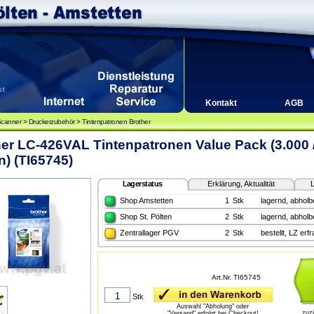
Kontakt
AGB
Scanner
>
Druckerzubehör
>
Tintenpatronen Brother
er LC-426VAL Tintenpatronen Value Pack (3.000 /
n) (TI65745)
Lagerstatus
Erklärung, Aktualität
L
Shop Amstetten
1
Stk
lagernd, abholbe
Shop St. Pölten
2
Stk
lagernd, abholbe
Zentrallager PGV
2
Stk
bestellt, LZ erf
Art.Nr. TI65745
Stk
Auswahl "Abholung" oder
zuz
"Versand" erfolgt bei Checkout!