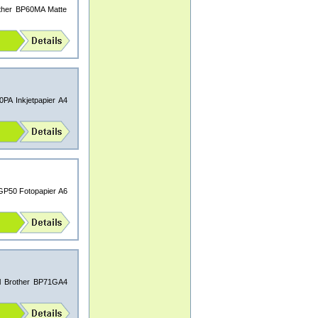
other BP60MA Matte
0PA Inkjetpapier A4
1GP50 Fotopapier A6
al Brother BP71GA4