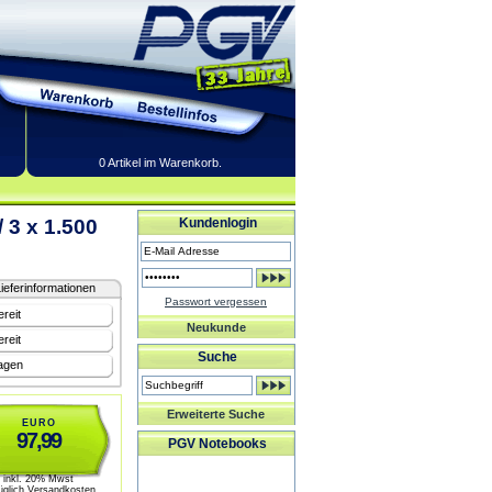
0 Artikel im Warenkorb.
 3 x 1.500
Kundenlogin
ieferinformationen
Passwort vergessen
reit
Neukunde
reit
Suche
ragen
Erweiterte Suche
EURO
97,99
PGV Notebooks
inkl. 20% Mwst
üglich Versandkosten