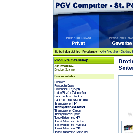
Sie befinden sich hier: Privatkunden >
Alle Produkte
>
Drucker, 
Produkte / Webshop
Broth
Alle Produkte...
Seite
Drucker, Scanner
Druckerzubehör
Bonrollen
Fotopapier Epson
Fotopapier HP (Inkjet)
Laden/Einzüge/Adapter/etc.
Papier für Laserdrucker
Papier für Tintenstrahldrucker
Tintenpatronen HP
Tintenpatronen Brother
Tintenpatronen Canon
Tintenpatronen Epson
Toner/Bildtrommel HP
Toner/Bildtrommel Brother
Toner/Bildtrommel Kyocera
Toner/Bildtrommel OKI
Toner/Bildtrommel Samsung