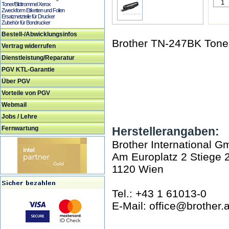
Toner/Bildtrommel Xerox
Zweckform Etiketten und Folien
Ersatznetzteile für Drucker
Zubehör für Bondrucker
Bestell-/Abwicklungsinfos
Brother TN-247BK Toner
Vertrag widerrufen
Dienstleistung/Reparatur
PGV KTL-Garantie
Über PGV
Vorteile von PGV
Webmail
Jobs / Lehre
Fernwartung
Herstellerangaben:
Brother International 
Am Europlatz 2 Stiege 
1120 Wien
Tel.: +43 1 61013-0
E-Mail: office@brother.a