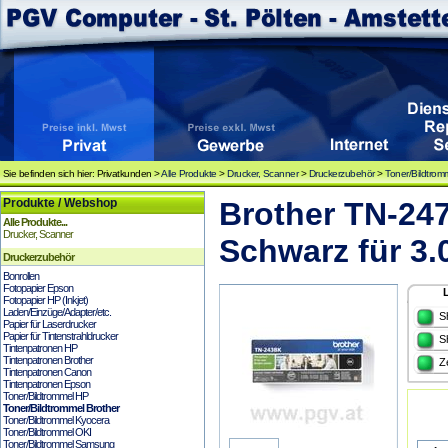
Sie befinden sich hier: Privatkunden >
Alle Produkte
>
Drucker, Scanner
>
Druckerzubehör
>
Toner/Bildtrom
Produkte / Webshop
Brother TN-24
Alle Produkte...
Drucker, Scanner
Schwarz für 3.
Druckerzubehör
Bonrollen
Fotopapier Epson
Fotopapier HP (Inkjet)
Laden/Einzüge/Adapter/etc.
S
Papier für Laserdrucker
Papier für Tintenstrahldrucker
S
Tintenpatronen HP
Tintenpatronen Brother
Z
Tintenpatronen Canon
Tintenpatronen Epson
Toner/Bildtrommel HP
Toner/Bildtrommel Brother
Toner/Bildtrommel Kyocera
Toner/Bildtrommel OKI
Toner/Bildtrommel Samsung