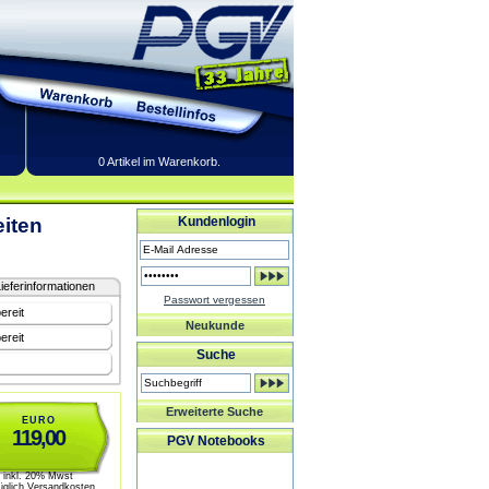
0 Artikel im Warenkorb.
iten
Kundenlogin
ieferinformationen
Passwort vergessen
ereit
Neukunde
ereit
Suche
Erweiterte Suche
EURO
119,00
PGV Notebooks
inkl. 20% Mwst
üglich Versandkosten