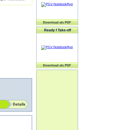
Download als PDF
Ready f Take-off
Download als PDF