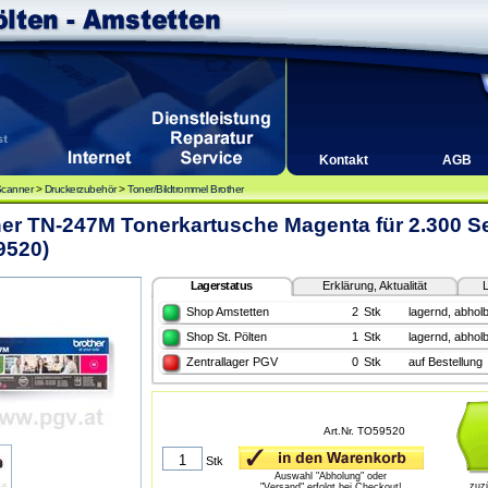
Kontakt
AGB
Scanner
>
Druckerzubehör
>
Toner/Bildtrommel Brother
er TN-247M Tonerkartusche Magenta für 2.300 Se
9520)
Lagerstatus
Erklärung, Aktualität
L
Shop Amstetten
2
Stk
lagernd, abholb
Shop St. Pölten
1
Stk
lagernd, abholb
Zentrallager PGV
0
Stk
auf Bestellung
Art.Nr. TO59520
Stk
Auswahl "Abholung" oder
zuz
"Versand" erfolgt bei Checkout!