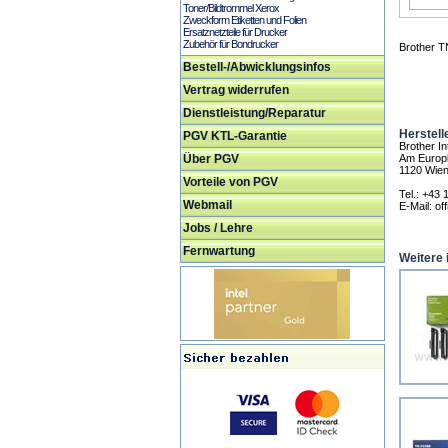
Toner/Bildtrommel Xerox
Zweckform Etiketten und Folien
Ersatznetzteile für Drucker
Zubehör für Bondrucker
Brother T
Bestell-/Abwicklungsinfos
Vertrag widerrufen
Dienstleistung/Reparatur
Herstell
PGV KTL-Garantie
Brother I
Über PGV
Am Europl
1120 Wie
Vorteile von PGV
Tel.: +43 
Webmail
E-Mail: of
Jobs / Lehre
Fernwartung
Weitere 