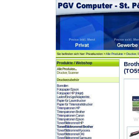
Sie befinden sich hier: Privatkunden >
Alle Produkte
>
Drucker, 
Produkte / Webshop
Broth
Alle Produkte...
(TO5
Drucker, Scanner
Druckerzubehör
Bonrollen
Fotopapier Epson
Fotopapier HP (Inkjet)
Laden/Einzüge/Adapter/etc.
Papier für Laserdrucker
Papier für Tintenstrahldrucker
Tintenpatronen HP
Tintenpatronen Brother
Tintenpatronen Canon
Tintenpatronen Epson
Toner/Bildtrommel HP
Toner/Bildtrommel Brother
Toner/Bildtrommel Kyocera
Toner/Bildtrommel OKI
Toner/Bildtrommel Samsung