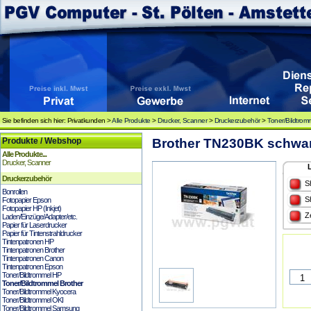
Sie befinden sich hier: Privatkunden >
Alle Produkte
>
Drucker, Scanner
>
Druckerzubehör
>
Toner/Bildtrom
Produkte / Webshop
Brother TN230BK schwar
Alle Produkte...
Drucker, Scanner
Druckerzubehör
S
Bonrollen
S
Fotopapier Epson
Fotopapier HP (Inkjet)
Z
Laden/Einzüge/Adapter/etc.
Papier für Laserdrucker
Papier für Tintenstrahldrucker
Tintenpatronen HP
Tintenpatronen Brother
Tintenpatronen Canon
Tintenpatronen Epson
Toner/Bildtrommel HP
Toner/Bildtrommel Brother
Toner/Bildtrommel Kyocera
Toner/Bildtrommel OKI
Toner/Bildtrommel Samsung