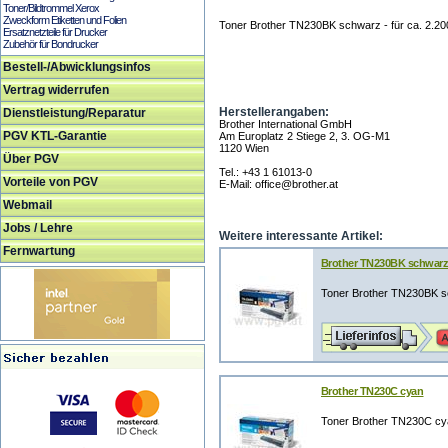
Toner/Bildtrommel Xerox
Zweckform Etiketten und Folien
Toner Brother TN230BK schwarz - für ca. 2.20
Ersatznetzteile für Drucker
Zubehör für Bondrucker
Bestell-/Abwicklungsinfos
Vertrag widerrufen
Herstellerangaben:
Dienstleistung/Reparatur
Brother International GmbH
PGV KTL-Garantie
Am Europlatz 2 Stiege 2, 3. OG-M1
1120 Wien
Über PGV
Tel.: +43 1 61013-0
Vorteile von PGV
E-Mail: office@brother.at
Webmail
Jobs / Lehre
Weitere interessante Artikel:
Fernwartung
Brother TN230BK schwar
Toner Brother TN230BK sc
Brother TN230C cyan
Toner Brother TN230C cyan