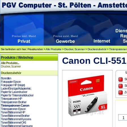
Sie befinden sich hier: Privatkunden >
Alle Produkte
>
Drucker, Scanner
>
Druckerzubehör
>
Tintenpatrone
Produkte / Webshop
Canon CLI-551
Alle Produkte...
Drucker, Scanner
Druckerzubehör
Bonrollen
S
Fotopapier Epson
Fotopapier HP (Inkjet)
S
Laden/Einzüge/Adapter/etc.
Papier für Laserdrucker
Z
Papier für Tintenstrahldrucker
Tintenpatronen HP
Tintenpatronen Brother
Tintenpatronen Canon
Tintenpatronen Epson
Toner/Bildtrommel HP
Toner/Bildtrommel Brother
Toner/Bildtrommel Kyocera
Toner/Bildtrommel OKI
Toner/Bildtrommel Samsung