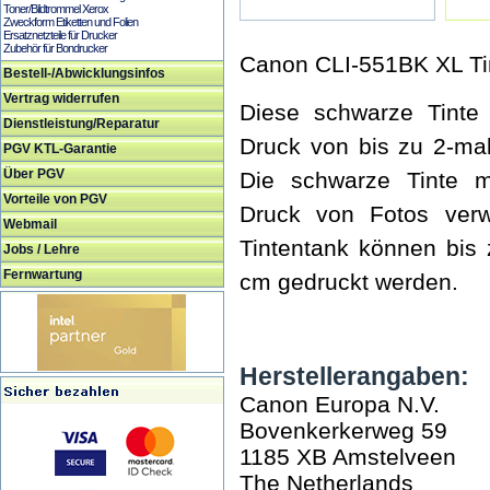
Toner/Bildtrommel Xerox
Zweckform Etiketten und Folien
Ersatznetzteile für Drucker
Zubehör für Bondrucker
Canon CLI-551BK XL Ti
Bestell-/Abwicklungsinfos
Vertrag widerrufen
Diese schwarze Tinte 
Dienstleistung/Reparatur
Druck von bis zu 2-mal
PGV KTL-Garantie
Über PGV
Die schwarze Tinte 
Vorteile von PGV
Druck von Fotos ver
Webmail
Tintentank können bis
Jobs / Lehre
Fernwartung
cm gedruckt werden.
Herstellerangaben:
Canon Europa N.V.
Bovenkerkerweg 59
1185 XB Amstelveen
The Netherlands