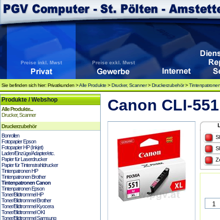
Sie befinden sich hier: Privatkunden >
Alle Produkte
>
Drucker, Scanner
>
Druckerzubehör
>
Tintenpatrone
Produkte / Webshop
Canon CLI-551M
Alle Produkte...
Drucker, Scanner
Druckerzubehör
Bonrollen
S
Fotopapier Epson
Fotopapier HP (Inkjet)
S
Laden/Einzüge/Adapter/etc.
Papier für Laserdrucker
Z
Papier für Tintenstrahldrucker
Tintenpatronen HP
Tintenpatronen Brother
Tintenpatronen Canon
Tintenpatronen Epson
Toner/Bildtrommel HP
Toner/Bildtrommel Brother
Toner/Bildtrommel Kyocera
Toner/Bildtrommel OKI
Toner/Bildtrommel Samsung