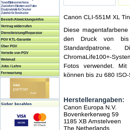
Toner/Bildtrommel Xerox
Zweckform Etiketten und Folien
Ersatznetzteile für Drucker
Zubehör für Bondrucker
Canon CLI-551M XL Tin
Bestell-/Abwicklungsinfos
Vertrag widerrufen
Diese magentafarbene 
Dienstleistung/Reparatur
den Druck von bis
PGV KTL-Garantie
Über PGV
Standardpatrone.
Vorteile von PGV
ChromaLife100+-Syste
Webmail
Fotos verwendet. Mit
Jobs / Lehre
Fernwartung
können bis zu 680 ISO-
Herstellerangaben:
Canon Europa N.V.
Bovenkerkerweg 59
1185 XB Amstelveen
The Netherlands