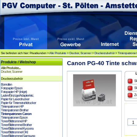
Sie befinden sich hier: Privatkunden >
Alle Produkte
>
Drucker, Scanner
>
Druckerzubehör
>
Tintenpatrone
Produkte / Webshop
Canon PG-40 Tinte schwa
Alle Produkte...
Drucker, Scanner
Druckerzubehör
S
Bonrollen
S
Fotopapier Epson
Fotopapier HP (Inkjet)
Z
Laden/Einzüge/Adapter/etc.
Papier für Laserdrucker
Papier für Tintenstrahldrucker
Tintenpatronen HP
Tintenpatronen Brother
Tintenpatronen Canon
Tintenpatronen Epson
Toner/Bildtrommel HP
Toner/Bildtrommel Brother
Toner/Bildtrommel Kyocera
Toner/Bildtrommel OKI
Toner/Bildtrommel Samsung