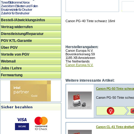
Toner/Bildtrommel Xerox
Zweckform Etiketten und Folien
Ersatznetzteile für Drucker
Zubehör für Bondrucker
Bestell-/Abwicklungsinfos
Canon PG-40 Tinte schwarz 16ml
Vertrag widerrufen
Dienstleistung/Reparatur
PGV KTL-Garantie
Herstellerangaben:
Über PGV
Canon Europa N.V.
Vorteile von PGV
Bovenkerkerweg 59
1185 XB Amstelveen
Webmail
The Netherlands
Canon Europa N.V.
Jobs / Lehre
Fernwartung
Weitere interessante Artikel:
Canon PG-50 Tinte schwa
Canon PG-50 Tinte schwa
Canon CL-41 Tinte dreifar