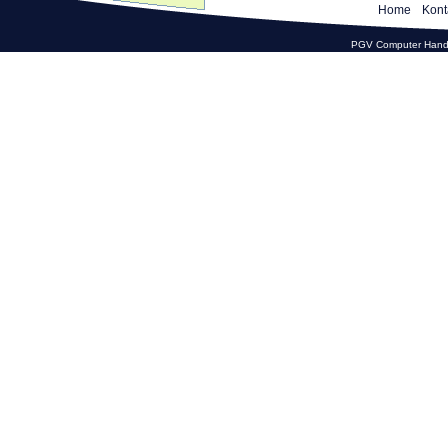
Home
Kont
PGV Computer Hande