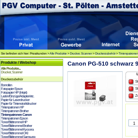
Sie befinden sich hier: Privatkunden >
Alle Produkte
>
Drucker, Scanner
>
Druckerzubehör
>
Tintenpatrone
Produkte / Webshop
Canon PG-510 schwarz 9
Alle Produkte...
Drucker, Scanner
Druckerzubehör
S
Bonrollen
S
Fotopapier Epson
Fotopapier HP (Inkjet)
Z
Laden/Einzüge/Adapter/etc.
Papier für Laserdrucker
Papier für Tintenstrahldrucker
Tintenpatronen HP
Tintenpatronen Brother
Tintenpatronen Canon
Tintenpatronen Epson
Toner/Bildtrommel HP
Toner/Bildtrommel Brother
Toner/Bildtrommel Kyocera
Toner/Bildtrommel OKI
Toner/Bildtrommel Samsung