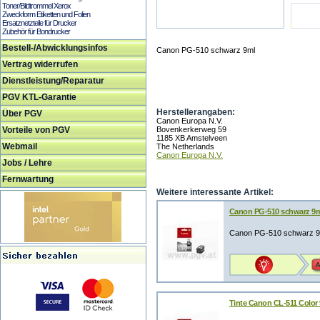
Toner/Bildtrommel Xerox
Zweckform Etiketten und Folien
Ersatznetzteile für Drucker
Zubehör für Bondrucker
Bestell-/Abwicklungsinfos
Canon PG-510 schwarz 9ml
Vertrag widerrufen
Dienstleistung/Reparatur
PGV KTL-Garantie
Herstellerangaben:
Über PGV
Canon Europa N.V.
Vorteile von PGV
Bovenkerkerweg 59
1185 XB Amstelveen
Webmail
The Netherlands
Canon Europa N.V.
Jobs / Lehre
Fernwartung
Weitere interessante Artikel:
Canon PG-510 schwarz 9
Canon PG-510 schwarz 9
Tinte Canon CL-511 Color