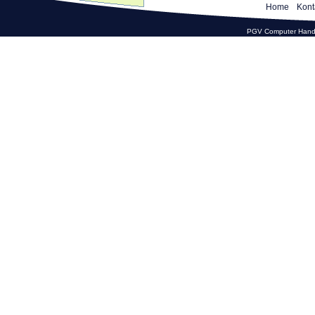
Home
Kont
PGV Computer Hande