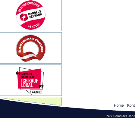
Home
Kont
PGV Computer Hande