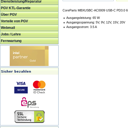
Dienstleistung/Reparatur
PGV KTL-Garantie
CoreParts MBXUSBC-AC0009 USB-C PD3.0 6
Über PGV
Ausgangsleistung: 65 W
Vorteile von PGV
Ausgangsspannung: 5V, 9V, 12V, 15V, 20V
Ausgangsstrom: 3.5 A
Webmail
Jobs / Lehre
Fernwartung