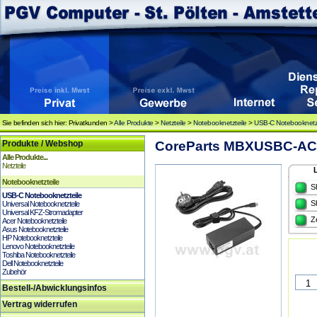
Sie befinden sich hier: Privatkunden >
Alle Produkte
>
Netzteile
>
Notebooknetzteile
>
USB-C Notebooknetzt
Produkte / Webshop
CoreParts MBXUSBC-AC0
Alle Produkte...
Netzteile
Notebooknetzteile
S
USB-C Notebooknetzteile
S
Universal Notebooknetzteile
Universal KFZ-Stromadapter
Z
Acer Notebooknetzteile
Asus Notebooknetzteile
HP Notebooknetzteile
Lenovo Notebooknetzteile
Toshiba Notebooknetzteile
Dell Notebooknetzteile
Zubehör
Bestell-/Abwicklungsinfos
Vertrag widerrufen