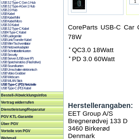
USB 3.2 Type-C Gen 1 Hub
USB 3.2 Type-A Gen 1 Hub
USB 2.0 Hub
USB Kabel
USB Kabel Mini
USB Kabel Micro
USB 3.0 Kabel
CoreParts USB-C Car C
USB 3.2 Type-C Kabel
USB4 Type-C Kabel
78W
USB Ladegeräte
USB Link/Transfer Kabel
USB Mini-Tischventilator
USB Netzwerkadapter
QC3.0 18Watt
USB Schnittstellenkarten
USB Security
PD 3.0 60Watt
USB Server (USB over IP)
USB Speichersticks (Flashdrive)
USB Soundkarten
USB Umschalter elektronisch
USB Video Grabber
USB Webcam
USB WLAN Stick
USB Type-C (PD) Netzteile
USB Type-C (PD) Kabel
Bestell-/Abwicklungsinfos
Vertrag widerrufen
Herstellerangaben:
Dienstleistung/Reparatur
EET Group A/S
PGV KTL-Garantie
Bregnerødvej 133 D
Über PGV
3460 Birkerød
Vorteile von PGV
Denmark
Webmail