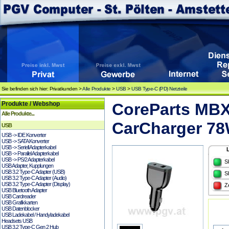
Sie befinden sich hier: Privatkunden >
Alle Produkte
>
USB
>
USB Type-C (PD) Netzteile
Produkte / Webshop
CoreParts MB
Alle Produkte...
CarCharger 78
USB
USB -> IDE Konverter
USB -> SATA Konverter
USB -> Seriell Adapterkabel
USB -> Parallel Adapterkabel
USB -> PS/2 Adapterkabel
S
USB Adapter, Kupplungen
USB 3.2 Type-C Adapter (USB)
S
USB 3.2 Type-C Adapter (Audio)
USB 3.2 Type-C Adapter (Display)
Z
USB Bluetooth Adapter
USB Cardreader
USB Grafikkarten
USB Datenblocker
USB Ladekabel / Handyladekabel
Headsets USB
USB 3.2 Type-C Gen 2 Hub