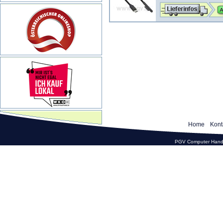
Home
Kont
PGV Computer Hande