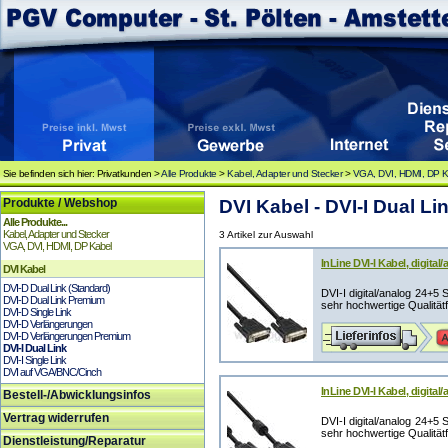
Sie befinden sich hier: Privatkunden >
Alle Produkte
>
Kabel, Adapter und Stecker
>
VGA, DVI, HDMI, DP K
Produkte / Webshop
DVI Kabel - DVI-I Dual Li
Alle Produkte...
Kabel, Adapter und Stecker
3 Artikel zur Auswahl
VGA, DVI, HDMI, DP Kabel
InLine DVI-I Kabel, digital
DVI Kabel
DVI-D Dual Link (Standard)
DVI-I digital/analog 24+5 
DVI-D Dual Link Premium
sehr hochwertige Qualitätf
DVI-D Single Link
DVI-D Verlängerungen
DVI-D Verlängerungen Premium
DVI-I Dual Link
DVI-I Single Link
DVI auf VGA/BNC/Cinch
InLine DVI-I Kabel, digital
Bestell-/Abwicklungsinfos
Vertrag widerrufen
DVI-I digital/analog 24+5 
sehr hochwertige Qualitätf
Dienstleistung/Reparatur