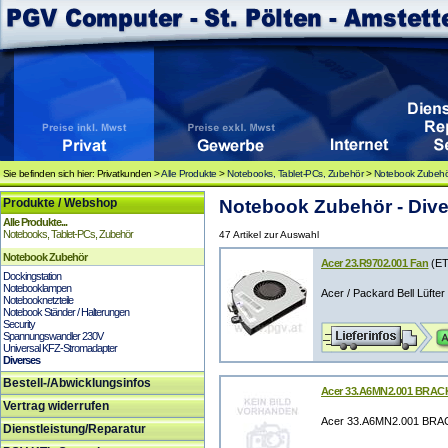
Sie befinden sich hier: Privatkunden >
Alle Produkte
>
Notebooks, Tablet-PCs, Zubehör
>
Notebook Zubeh
Produkte / Webshop
Notebook Zubehör - Div
Alle Produkte...
Notebooks, Tablet-PCs, Zubehör
47 Artikel zur Auswahl
Notebook Zubehör
Acer 23.R9702.001 Fan
(ET
Dockingstation
Notebooklampen
Acer / Packard Bell Lüfte
Notebooknetzteile
Notebook Ständer / Halterungen
Security
Spannungswandler 230V
Universal KFZ-Stromadapter
Diverses
Bestell-/Abwicklungsinfos
Acer 33.A6MN2.001 BRA
Vertrag widerrufen
Acer 33.A6MN2.001 BR
Dienstleistung/Reparatur