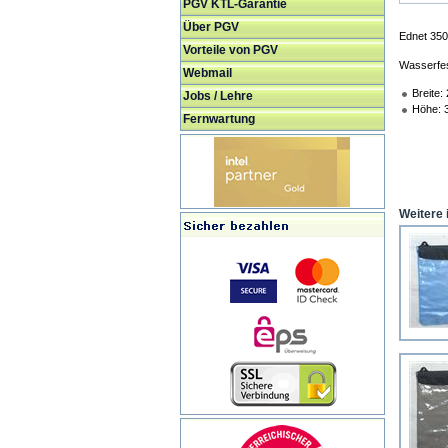
PGV KTL-Garantie
Über PGV
Ednet 350
Vorteile von PGV
Wasserfest
Webmail
Breite:
Jobs / Lehre
Höhe: 
Fernwartung
Weitere 