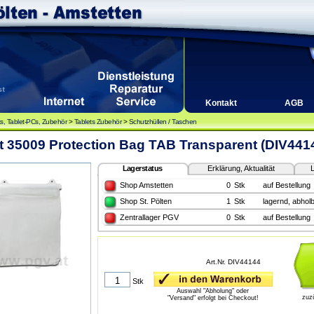
Kontakt
AGB
, Tablet-PCs, Zubehör
>
Tablets Zubehör
>
Schutzhüllen / Taschen
 35009 Protection Bag TAB Transparent (DIV441
Lagerstatus
Erklärung, Aktualität
L
Shop Amstetten
0
Stk
auf Bestellung
Shop St. Pölten
1
Stk
lagernd, abholb
Zentrallager PGV
0
Stk
auf Bestellung
Art.Nr. DIV44144
Stk
Auswahl "Abholung" oder
zuz
"Versand" erfolgt bei Checkout!