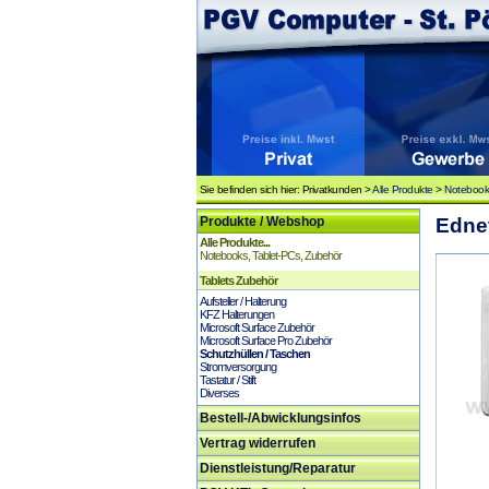
Sie befinden sich hier: Privatkunden >
Alle Produkte
>
Notebooks
Produkte / Webshop
Ednet
Alle Produkte...
Notebooks, Tablet-PCs, Zubehör
Tablets Zubehör
Aufsteller / Halterung
KFZ Halterungen
Microsoft Surface Zubehör
Microsoft Surface Pro Zubehör
Schutzhüllen / Taschen
Stromversorgung
Tastatur / Stift
Diverses
Bestell-/Abwicklungsinfos
Vertrag widerrufen
Dienstleistung/Reparatur