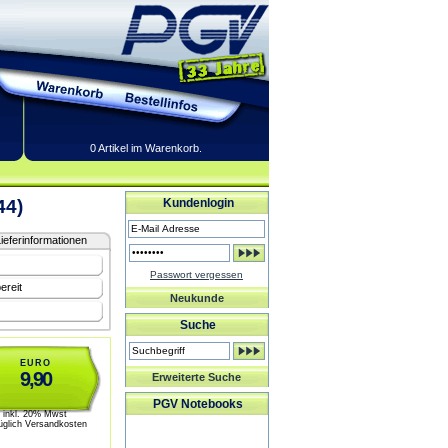
0 Artikel im Warenkorb.
44)
Kundenlogin
ieferinformationen
Passwort vergessen
ereit
Neukunde
Suche
EURO
9,90
Erweiterte Suche
PGV Notebooks
inkl. 20% Mwst
üglich Versandkosten