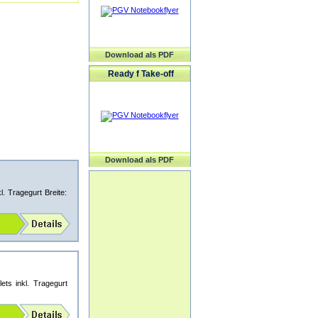
Download als PDF
Ready f Take-off
Download als PDF
. Tragegurt Breite:
ts inkl. Tragegurt