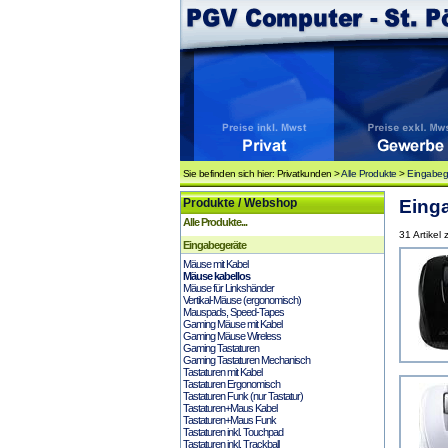
Sie befinden sich hier: Privatkunden >
Alle Produkte
>
Eingabeg
Produkte / Webshop
Einga
Alle Produkte...
31 Artikel
Eingabegeräte
Mäuse mit Kabel
Mäuse kabellos
Mäuse für Linkshänder
Vertikal-Mäuse (ergonomisch)
Mauspads, Speed-Tapes
Gaming Mäuse mit Kabel
Gaming Mäuse Wireless
Gaming Tastaturen
Gaming Tastaturen Mechanisch
Tastaturen mit Kabel
Tastaturen Ergonomisch
Tastaturen Funk (nur Tastatur)
Tastaturen+Maus Kabel
Tastaturen+Maus Funk
Tastaturen inkl. Touchpad
Tastaturen inkl. Trackball