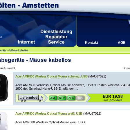
Kontakt
AGB
eräte
>
Mäuse kabellos
begeräte - Mäuse kabellos
 zur Auswahl
Sorti
Acer AMR800 Wireless Optical Mouse schwarz, USB
(MAU67021)
Acer AMR800 Wireless Optical Mouse schwarz, USB 3-Tasten wireless 2.4 G
1600 dpi, Scrollrad Nano-USB-Empfänger, ...
EUR 19,98
inkl. 20% Mwst
Acer AMR800 Wireless Optical Mouse weiß, USB
(MAU67022)
Acer AMR800 Wireless Optical Mouse weiß, USB