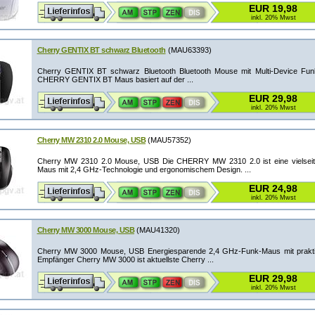
EUR 19,98
inkl. 20% Mwst
Cherry GENTIX BT schwarz Bluetooth
(MAU63393)
Cherry GENTIX BT schwarz Bluetooth Bluetooth Mouse mit Multi-Device Funk
CHERRY GENTIX BT Maus basiert auf der ...
EUR 29,98
inkl. 20% Mwst
Cherry MW 2310 2.0 Mouse, USB
(MAU57352)
Cherry MW 2310 2.0 Mouse, USB Die CHERRY MW 2310 2.0 ist eine vielseiti
Maus mit 2,4 GHz-Technologie und ergonomischem Design. ...
EUR 24,98
inkl. 20% Mwst
Cherry MW 3000 Mouse, USB
(MAU41320)
Cherry MW 3000 Mouse, USB Energiesparende 2,4 GHz-Funk-Maus mit prak
Empfänger Cherry MW 3000 ist aktuellste Cherry ...
EUR 29,98
inkl. 20% Mwst