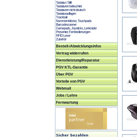
Tastatur / Stift
Tastaturen beleuchtet
Tastaturen nicht deutsch
Tastaturauflagen
Trackball
Nummernblöcke, Touchpads
Barcodescanner
Gamepads, Joysticks, Lenkräder
Presenter, Fernbedienungen
RFID Leser
Zubehör
Bestell-/Abwicklungsinfos
Vertrag widerrufen
Dienstleistung/Reparatur
PGV KTL-Garantie
Über PGV
Vorteile von PGV
Webmail
Jobs / Lehre
Fernwartung