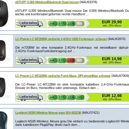
eSTUFF G305 Wireless/Bluetooth Dual mouse
(MAU63378)
eSTUFF G305 Wireless/Bluetooth Dual mouse Die G305 Wireless/Bluetooth Dua
leichte und komfortabel geformte rechte Handform ...
EUR 29,90
inkl. 20% Mwst
LC-Power LC-M720BW, optische 2,4GHz USB-Funkmaus, schwarz
(MAU63970)
Die m720BW ist eine kompakte 2,4GHz-Funkmaus mit einstellbarer dpi/cpi-
2,4GHz-FunkmausFunkübertragung auf ...
EUR 14,98
inkl. 20% Mwst
LC-Power LC-M722BW, optische Funk-Maus, DPI einstellbar, schwarz
(MAU67909
Die LC-Power LC-M722BW ist eine kompakte kabellose 2,4-GHz-Funkmaus 
Einsatz im Büro, Homeoffice oder unterwegs. Einfach den ...
EUR 12,98
inkl. 20% Mwst
Logitech M185 Wireless Mouse grau 910-002238
(MAU37421)
Logitech M185 Wireless Mouse grau Die einfach zu bedienende Logitech® Wirel
dank kabellosem Plug&Play direkt nach dem ...