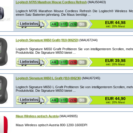
Logitech M705 Marathon Mouse Cordless Refresh
(MAU50463)
Logitech M705 Marathon Mouse Cordless Refresh Die Logitech® Wireless Mo
einem Satz Batterien jahrelang. Die Maus benötigt ...
EUR 44,98
inkl. 20% Mwst
Logitech Signature M650 Grafit (910-006253)
(MAU67244)
Logitech Signature M650 Grafit Profitieren Sie von intelligenterem Scrollen, me
Produktivität. Die Signature M650 bietet ...
EUR 39,98
inkl. 20% Mwst
Logitech Signature M650 L Grafit (910-006236)
(MAU67245)
Logitech Signature M650 L Grafit Profitieren Sie von intelligenterem Scrollen, m
Produktivität. Die Signature M650 bietet ...
EUR 44,90
inkl. 20% Mwst
Maus Wireless optisch Austria
(MAU49905)
Maus Wireless optisch Austria 800-1200-1600DPI