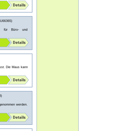
U66365)
s für Büro- und
sst. Die Maus kann
8)
itgenommen werden.