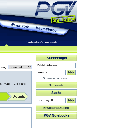
0 Artikel im Warenkorb.
Kundenlogin
erung:
Passwort vergessen
hz Maus Auflösung:
Neukunde
Suche
Erweiterte Suche
PGV Notebooks