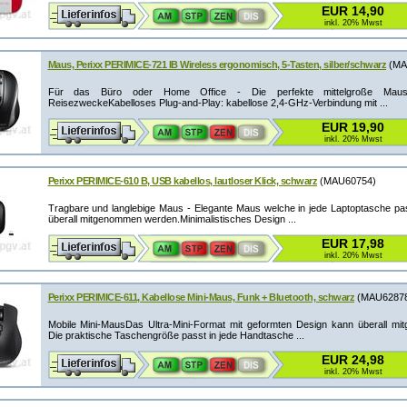
EUR 14,90
inkl. 20% Mwst
Maus, Perixx PERIMICE-721 IB Wireless ergonomisch, 5-Tasten, silber/schwarz
(MA
Für das Büro oder Home Office - Die perfekte mittelgroße Mau
ReisezweckeKabelloses Plug-and-Play: kabellose 2,4-GHz-Verbindung mit ...
EUR 19,90
inkl. 20% Mwst
Perixx PERIMICE-610 B, USB kabellos, lautloser Klick, schwarz
(MAU60754)
Tragbare und langlebige Maus - Elegante Maus welche in jede Laptoptasche pa
überall mitgenommen werden.Minimalistisches Design ...
EUR 17,98
inkl. 20% Mwst
Perixx PERIMICE-611, Kabellose Mini-Maus, Funk + Bluetooth, schwarz
(MAU6287
Mobile Mini-MausDas Ultra-Mini-Format mit geformten Design kann überall m
Die praktische Taschengröße passt in jede Handtasche ...
EUR 24,98
inkl. 20% Mwst