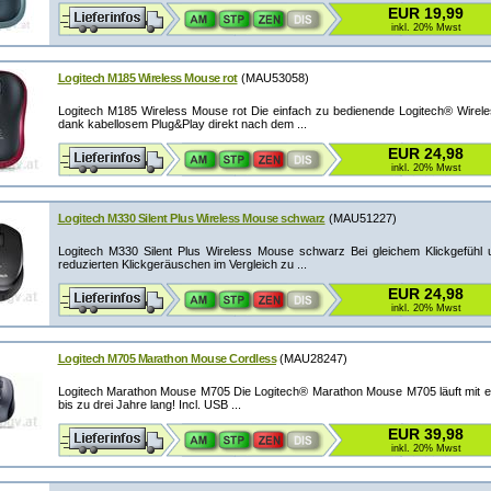
EUR 19,99
inkl. 20% Mwst
Logitech M185 Wireless Mouse rot
(MAU53058)
Logitech M185 Wireless Mouse rot Die einfach zu bedienende Logitech® Wirel
dank kabellosem Plug&Play direkt nach dem ...
EUR 24,98
inkl. 20% Mwst
Logitech M330 Silent Plus Wireless Mouse schwarz
(MAU51227)
Logitech M330 Silent Plus Wireless Mouse schwarz Bei gleichem Klickgefüh
reduzierten Klickgeräuschen im Vergleich zu ...
EUR 24,98
inkl. 20% Mwst
Logitech M705 Marathon Mouse Cordless
(MAU28247)
Logitech Marathon Mouse M705 Die Logitech® Marathon Mouse M705 läuft mit ei
bis zu drei Jahre lang! Incl. USB ...
EUR 39,98
inkl. 20% Mwst