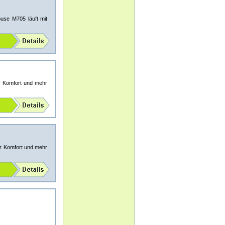
use M705 läuft mit
hr Komfort und mehr
ehr Komfort und mehr