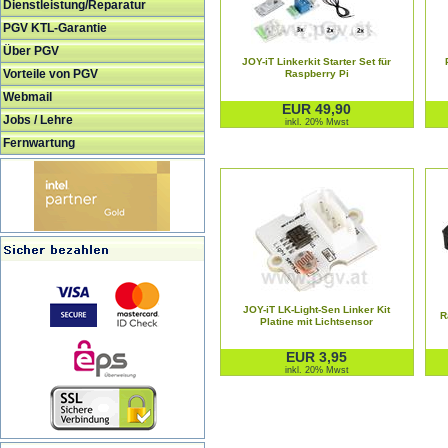
Dienstleistung/Reparatur
PGV KTL-Garantie
Über PGV
JOY-iT Linkerkit Starter Set für
Vorteile von PGV
Raspberry Pi
Webmail
EUR 49,90
Jobs / Lehre
inkl. 20% Mwst
Fernwartung
JOY-iT LK-Light-Sen Linker Kit
R
Platine mit Lichtsensor
EUR 3,95
inkl. 20% Mwst