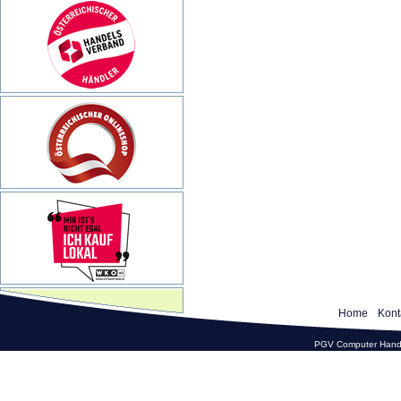
Home
Kont
PGV Computer Hande