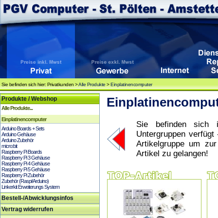
Sie befinden sich hier: Privatkunden >
Alle Produkte
>
Einplatinencomputer
Produkte / Webshop
Einplatinencompu
Alle Produkte...
Einplatinencomputer
Sie befinden sich i
Arduino Boards + Sets
Untergruppen verfügt 
Arduino Gehäuse
Arduino Zubehör
Artikelgruppe um zu
micro:bit
Raspberry Pi Boards
Artikel zu gelangen!
Raspberry Pi 3 Gehäuse
Raspberry Pi 4 Gehäuse
Raspberry Pi 5 Gehäuse
Raspberry Pi Zubehör
Zubehör (Raspi/Arduino)
Linkerkit Erweiterungs System
Bestell-/Abwicklungsinfos
Vertrag widerrufen