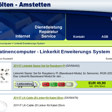
Kontakt
AGB
encomputer
>
Linkerkit Erweiterungs System
atinencomputer - Linkerkit Erweiterungs System
 zur Auswahl
Sorti
JOY-iT Linkerkit Starter Set für Raspberry Pi
(DIV56442)
Linkerkit Starter Set für Raspberry Pi (Baseboard-Modul, 6x Sensoren, RGB LED
Das LinkerKit Baseboard-Modul für den ...
EUR 49,90
inkl. 20% Mwst
JOY-iT LK-Cable-20 Linker Kit Kabel 20cm
(DIV56476)
JOY-iT LK-Cable-20 Linker Kit Kabel 20cm