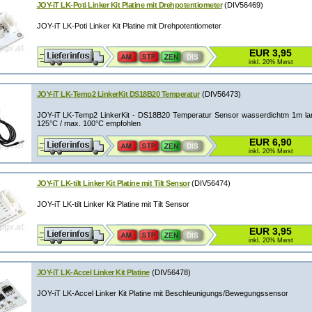
JOY-iT LK-Poti Linker Kit Platine mit Drehpotentiometer
(DIV56469)
JOY-iT LK-Poti Linker Kit Platine mit Drehpotentiometer
EUR 3,95
inkl. 20% Mwst
JOY-iT LK-Temp2 LinkerKit DS18B20 Temperatur
(DIV56473)
JOY-iT LK-Temp2 LinkerKit - DS18B20 Temperatur Sensor wasserdichtm 1m lan
125°C / max. 100°C empfohlen
EUR 6,90
inkl. 20% Mwst
JOY-iT LK-tilt Linker Kit Platine mit Tilt Sensor
(DIV56474)
JOY-iT LK-tilt Linker Kit Platine mit Tilt Sensor
EUR 3,95
inkl. 20% Mwst
JOY-iT LK-Accel Linker Kit Platine
(DIV56478)
JOY-iT LK-Accel Linker Kit Platine mit Beschleunigungs/Bewegungssensor