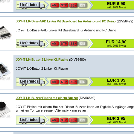
EUR 6,90
inkl. 20% Mwst
JOY-iT LK-Base-ARD Linker Kit Baseboard für Arduino und PC Duino
(DIV56479)
JOY-iT LK-Base-ARD Linker Kit Baseboard für Arduino und PC Duino
EUR 14,90
inkl. 20% Mwst
JOY-iT LK-Button2 Linker Kit Platine
(DIV56480)
JOY-iT LK-Button2 Linker Kit Platine
EUR 3,95
inkl. 20% Mwst
JOY-iT LK-Buzzer Platine mit einem Buzzer
(DIV56540)
JOY-iT Platine mit einem Buzzer Dieser Buzzer kann an Digitale Ausgänge ang
um einen Ton zu erzeugen.Alternativ kann es an ...
EUR 3,95
inkl. 20% Mwst