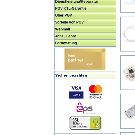
Dienstleistung/Reparatur
PGV KTL-Garantie
Über PGV
Vorteile von PGV
Webmail
Jobs / Lehre
Fernwartung