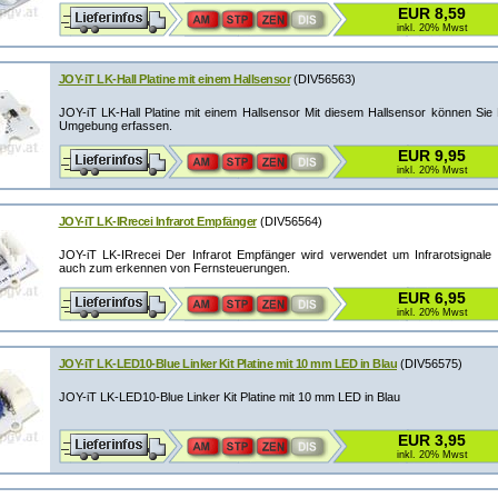
EUR 8,59
inkl. 20% Mwst
JOY-iT LK-Hall Platine mit einem Hallsensor
(DIV56563)
JOY-iT LK-Hall Platine mit einem Hallsensor Mit diesem Hallsensor können Sie 
Umgebung erfassen.
EUR 9,95
inkl. 20% Mwst
JOY-iT LK-IRrecei Infrarot Empfänger
(DIV56564)
JOY-iT LK-IRrecei Der Infrarot Empfänger wird verwendet um Infrarotsignal
auch zum erkennen von Fernsteuerungen.
EUR 6,95
inkl. 20% Mwst
JOY-iT LK-LED10-Blue Linker Kit Platine mit 10 mm LED in Blau
(DIV56575)
JOY-iT LK-LED10-Blue Linker Kit Platine mit 10 mm LED in Blau
EUR 3,95
inkl. 20% Mwst