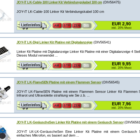
JOY-iT LK-Cable-100 Linker Kit Verbindungskabel 100 cm
(DIV56475)
JOY-iT LK-Cable-100 Linker Kit Verbindungskabel 100 cm
EUR 2,90
inkl. 20% Mwst
JOY-iT LK-Digi Linker Kit Platine mit Digitalanzeige
(DIV56541)
Linker Kit Platine mit Digitalanzeige Linker Kit Platine mit einer Digitalanzeige 4 S
Dieses Modul verwendet ...
EUR 9,95
inkl. 20% Mwst
JOY-iT LK-FlameSEN Platine mit einem Flammen Sensor
(DIV56545)
JOY-iT LK-FlameSEN Platine mit einem Flammen Sensor Linker Kit Flammen Se
Infrarot und Ultraviolette strahlung wie Sie z.b. ...
EUR 7,96
inkl. 20% Mwst
JOY-iT LK-GeräuscheSen Linker Kit Platine mit einem Geräusch Sensor
(DIV5656
JOY-iT LK-LK-GeräuscheSen Eine Linker Kit Platine mit einem Geräusch Se
einfaches Mikrofon, es basiert auf dem ...