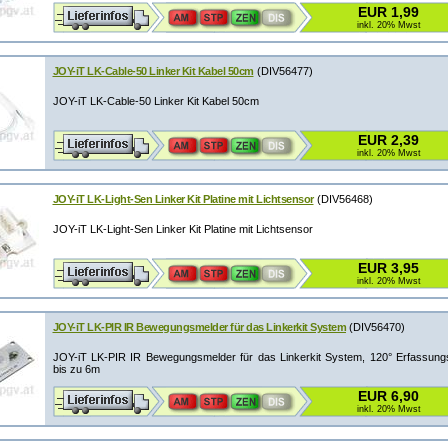
EUR 1,99
inkl. 20% Mwst
JOY-iT LK-Cable-50 Linker Kit Kabel 50cm
(DIV56477)
JOY-iT LK-Cable-50 Linker Kit Kabel 50cm
EUR 2,39
inkl. 20% Mwst
JOY-iT LK-Light-Sen Linker Kit Platine mit Lichtsensor
(DIV56468)
JOY-iT LK-Light-Sen Linker Kit Platine mit Lichtsensor
EUR 3,95
inkl. 20% Mwst
JOY-iT LK-PIR IR Bewegungsmelder für das Linkerkit System
(DIV56470)
JOY-iT LK-PIR IR Bewegungsmelder für das Linkerkit System, 120° Erfassungs
bis zu 6m
EUR 6,90
inkl. 20% Mwst