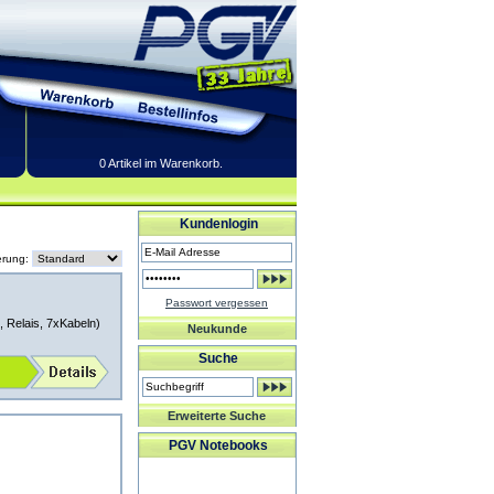
0 Artikel im Warenkorb.
Kundenlogin
erung:
Passwort vergessen
, Relais, 7xKabeln)
Neukunde
Suche
Erweiterte Suche
PGV Notebooks