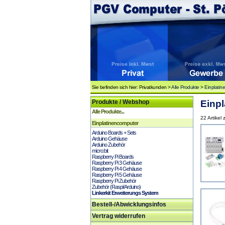
Sie befinden sich hier: Privatkunden >
Alle Produkte
>
Einplatin
Produkte / Webshop
Einpl
Alle Produkte...
22 Artikel
Einplatinencomputer
Arduino Boards + Sets
Arduino Gehäuse
Arduino Zubehör
micro:bit
Raspberry Pi Boards
Raspberry Pi 3 Gehäuse
Raspberry Pi 4 Gehäuse
Raspberry Pi 5 Gehäuse
Raspberry Pi Zubehör
Zubehör (Raspi/Arduino)
Linkerkit Erweiterungs System
Bestell-/Abwicklungsinfos
Vertrag widerrufen