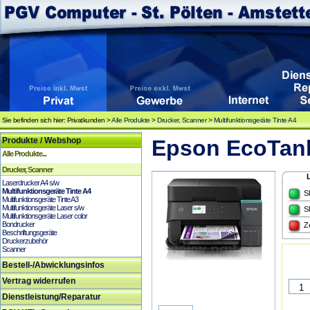
Sie befinden sich hier: Privatkunden >
Alle Produkte
>
Drucker, Scanner
>
Multifunktionsgeräte Tinte A4
Produkte / Webshop
Epson EcoTank
Alle Produkte...
Drucker, Scanner
Laserdrucker A4 s/w
Multifunktionsgeräte Tinte A4
S
Multifunktionsgeräte Tinte A3
Multifunktionsgeräte Laser s/w
S
Multifunktionsgeräte Laser color
Bondrucker
Z
Beschriftungsgeräte
Druckerzubehör
Scanner
Bestell-/Abwicklungsinfos
Vertrag widerrufen
Dienstleistung/Reparatur