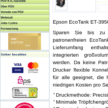
PGV KTL-Garantie
Über PGV
Vorteile von PGV
Webmail
Epson EcoTank ET-395
Jobs / Lehre
Fernwartung
Sparen Sie bis zu
patronenfreien EcoTa
Lieferumfang entha
integrierten großvolu
werden. Da keine Pat
Drucker flexible Konnekt
für alle geeignet, die
niedrigen Kosten pro Se
Druckmethode: Precis
Minimale Tröpfchengrö