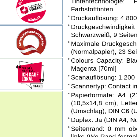
Tintentechnologie:
Farbstofftinten
Druckauflösung: 4.800
Druckgeschwindigk
Schwarzweiß, 9 Seite
Maximale Druckgeschw
(Normalpapier), 23 Se
Colours Capacity: Bla
Magenta [70ml]
Scanauflösung: 1.200 dp
Scannertyp: Contact i
Papierformate: A4 (
(10,5x14,8 cm), Lett
(Umschlag), DIN C6 (U
Duplex: Ja (DIN A4, N
Seitenrand: 0 mm o
links (Wo Rand festgel