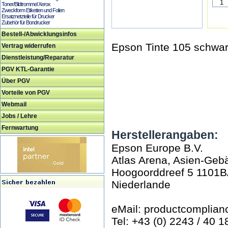
Toner/Bildtrommel Xerox
Zweckform Etiketten und Folien
Ersatznetzteile für Drucker
Zubehör für Bondrucker
Bestell-/Abwicklungsinfos
Epson Tinte 105 schwa
Vertrag widerrufen
Dienstleistung/Reparatur
PGV KTL-Garantie
Über PGV
Vorteile von PGV
Webmail
Jobs / Lehre
Fernwartung
Herstellerangaben:
Epson Europe B.V.
Atlas Arena, Asien-Geb
Hoogoorddreef 5 1101
Niederlande
eMail: productcomplia
Tel: +43 (0) 2243 / 40 1