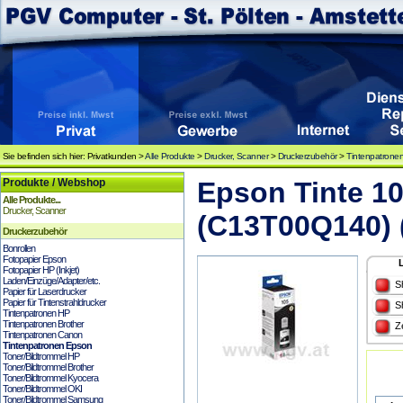
Sie befinden sich hier: Privatkunden >
Alle Produkte
>
Drucker, Scanner
>
Druckerzubehör
>
Tintenpatrone
Produkte / Webshop
Epson Tinte 1
Alle Produkte...
Drucker, Scanner
(C13T00Q140) 
Druckerzubehör
Bonrollen
Fotopapier Epson
Fotopapier HP (Inkjet)
Laden/Einzüge/Adapter/etc.
S
Papier für Laserdrucker
Papier für Tintenstrahldrucker
S
Tintenpatronen HP
Tintenpatronen Brother
Z
Tintenpatronen Canon
Tintenpatronen Epson
Toner/Bildtrommel HP
Toner/Bildtrommel Brother
Toner/Bildtrommel Kyocera
Toner/Bildtrommel OKI
Toner/Bildtrommel Samsung