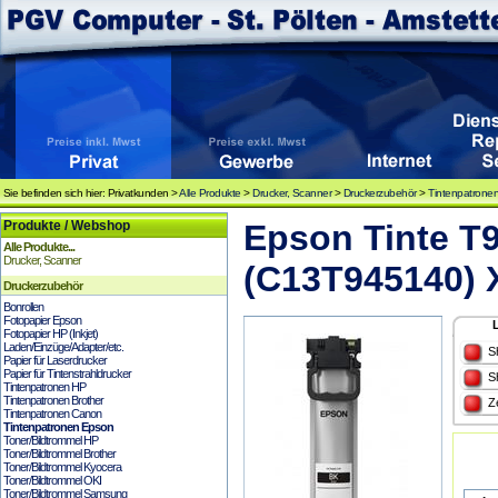
Sie befinden sich hier: Privatkunden >
Alle Produkte
>
Drucker, Scanner
>
Druckerzubehör
>
Tintenpatrone
Produkte / Webshop
Epson Tinte T
Alle Produkte...
Drucker, Scanner
(C13T945140) X
Druckerzubehör
Bonrollen
Fotopapier Epson
Fotopapier HP (Inkjet)
Laden/Einzüge/Adapter/etc.
S
Papier für Laserdrucker
Papier für Tintenstrahldrucker
S
Tintenpatronen HP
Tintenpatronen Brother
Z
Tintenpatronen Canon
Tintenpatronen Epson
Toner/Bildtrommel HP
Toner/Bildtrommel Brother
Toner/Bildtrommel Kyocera
Toner/Bildtrommel OKI
Toner/Bildtrommel Samsung