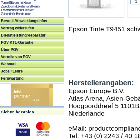
Toner/Bildtrommel Xerox
Zweckform Etiketten und Folien
Ersatznetzteile für Drucker
Zubehör für Bondrucker
Bestell-/Abwicklungsinfos
Epson Tinte T9451 sch
Vertrag widerrufen
Dienstleistung/Reparatur
PGV KTL-Garantie
Über PGV
Vorteile von PGV
Webmail
Jobs / Lehre
Fernwartung
Herstellerangaben:
Epson Europe B.V.
Atlas Arena, Asien-Geb
Hoogoorddreef 5 1101
Niederlande
eMail: productcomplia
Tel: +43 (0) 2243 / 40 1