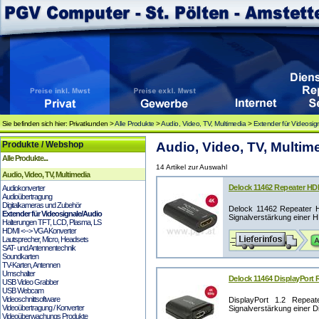
Sie befinden sich hier: Privatkunden >
Alle Produkte
>
Audio, Video, TV, Multimedia
>
Extender für Videosig
Produkte / Webshop
Audio, Video, TV, Multim
Alle Produkte...
14 Artikel zur Auswahl
Audio, Video, TV, Multimedia
Delock 11462 Repeater HD
Audiokonverter
Audioübertragung
Digitalkameras und Zubehör
Delock 11462 Repeater 
Extender für Videosignale/Audio
Signalverstärkung einer H
Halterungen TFT, LCD, Plasma, LS
HDMI <--> VGA Konverter
Lautsprecher, Micro, Headsets
SAT- und Antennentechnik
Soundkarten
TV-Karten, Antennen
Umschalter
Delock 11464 DisplayPort 
USB Video Grabber
USB Webcam
Videoschnittsoftware
DisplayPort 1.2 Repea
Videoübertragung / Konverter
Signalverstärkung einer Di
Videoüberwachungs Produkte