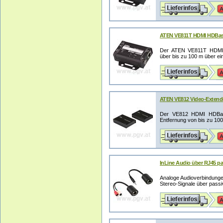
ATEN VE811T HDMI HDBase
Der ATEN VE811T HDMI H
über bis zu 100 m über ein
ATEN VE812 Video-Extende
Der VE812 HDMI HDBaseT
Entfernung von bis zu 100
InLine Audio über RJ45 pa
Analoge Audioverbindung
Stereo-Signale über passive